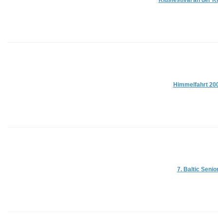
Kidsfestival an der Ki
Himmelfahrt 20
7. Baltic Senio