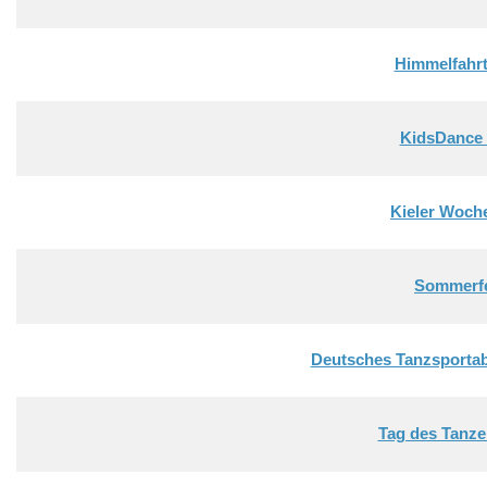
Himmelfahrt
KidsDance 
Kieler Woch
Sommerf
Deutsches Tanzsporta
Tag des Tanze