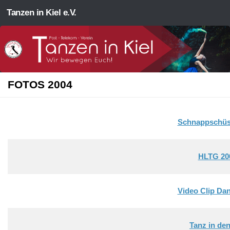
Tanzen in Kiel e.V.
Zum Inhalt springen
FOTOS 2004
Schnappschüs
HLTG 20
Video Clip Da
Tanz in de