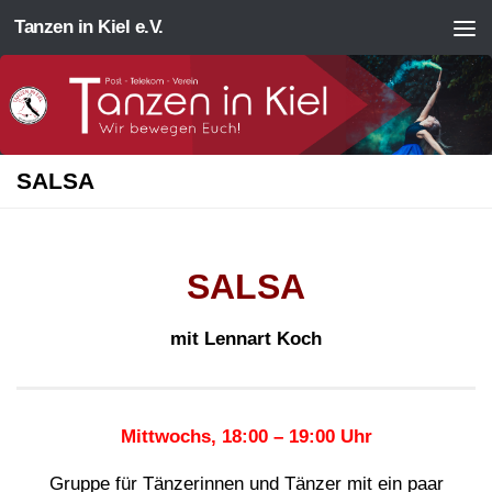
Tanzen in Kiel e.V.
Zum Inhalt springen
SALSA
SALSA
mit Lennart Koch
Mittwochs, 18:00 – 19:00 Uhr
Gruppe für Tänzerinnen und Tänzer mit ein paar