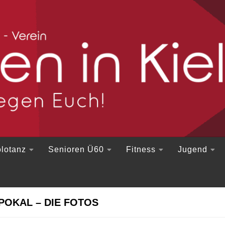
lotanz
Senioren Ü60
Fitness
Jugend
 POKAL – DIE FOTOS