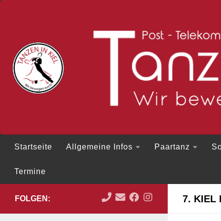
Zum Inhalt springen
Startseite
Allgemeine Infos
Paartanz
So
Termine
7. KIEL
FOLGEN: