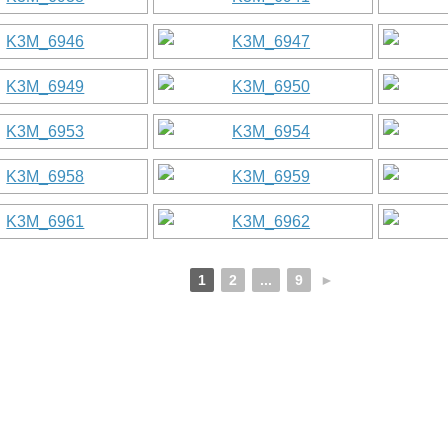
1
2
...
9
►