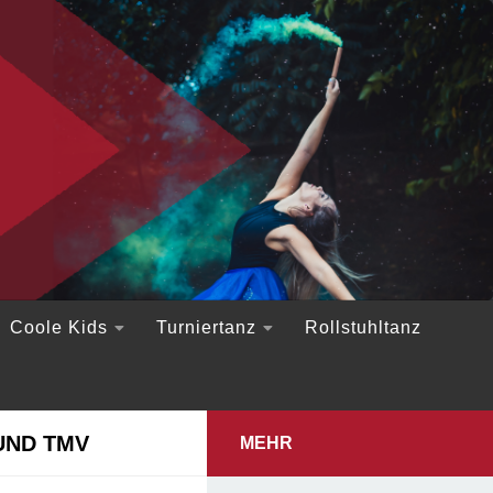
Coole Kids
Turniertanz
Rollstuhltanz
UND TMV
MEHR