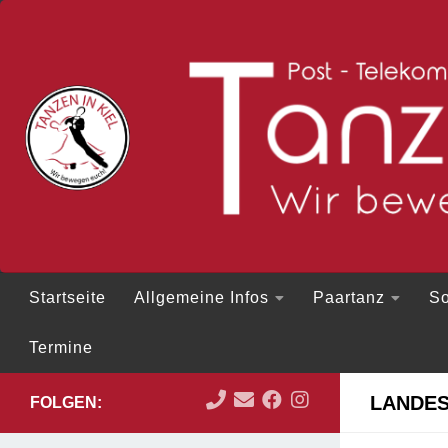
Zum Inhalt springen
Startseite
Allgemeine Infos
Paartanz
So
Termine
LANDES
FOLGEN: