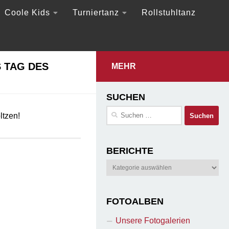
Coole Kids
Turniertanz
Rollstuhltanz
 TAG DES
MEHR
SUCHEN
Suchen
ltzen!
nach:
BERICHTE
Berichte
FOTOALBEN
Unsere Fotogalerien