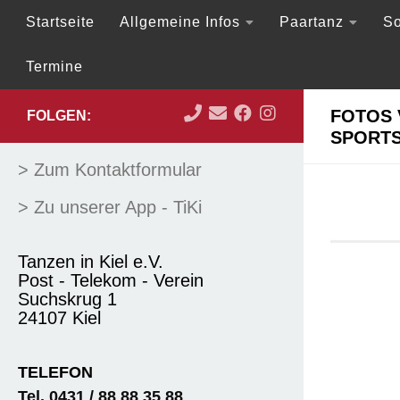
Startseite
Allgemeine Infos
Paartanz
So
Zum Inhalt springen
Termine
FOTOS 
FOLGEN:
SPORTS
> Zum Kontaktformular
> Zu unserer App - TiKi
Tanzen in Kiel e.V.
Post - Telekom - Verein
Suchskrug 1
24107 Kiel
TELEFON
Tel. 0431 / 88 88 35 88