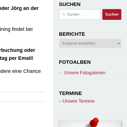
SUCHEN
oder Jörg an der
Suchen
nach:
ning findet bei
BERICHTE
Berichte
erbuchung oder
ag per Email!
FOTOALBEN
andere eine Chance
Unsere Fotogalerien
TERMINE
– Unsere Termine