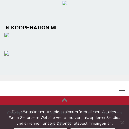
IN KOOPERATION MIT
Diese Website benutzt die minimal erforderlichen Cookies.
Copyright 2014-2026 by
Tanzen in Kiel e.V.
- Post - Telekom - Verein
Wenn Sie unsere Website weiter nutzen, akzeptieren Sie dies
und erkennen unsere Datenschutzbestimmungen an.