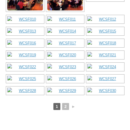
1
2
►