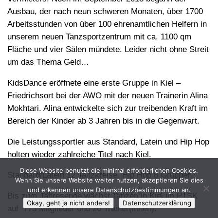
Ausbau, der nach neun schweren Monaten, über 1700
Arbeitsstunden von über 100 ehrenamtlichen Helfern in
unserem neuen Tanzsportzentrum mit ca. 1100 qm
Fläche und vier Sälen mündete. Leider nicht ohne Streit
um das Thema Geld…
KidsDance eröffnete eine erste Gruppe in Kiel –
Friedrichsort bei der AWO mit der neuen Trainerin Alina
Mokhtari. Alina entwickelte sich zur treibenden Kraft im
Bereich der Kinder ab 3 Jahren bis in die Gegenwart.
Die Leistungssportler aus Standard, Latein und Hip Hop
holten wieder zahlreiche Titel nach Kiel.
Diese Website benutzt die minimal erforderlichen Cookies.
Standard/Latein 12 Tanzkreise. Hip Hop 8 Gruppen.
Wenn Sie unsere Website weiter nutzen, akzeptieren Sie dies
und erkennen unsere Datenschutzbestimmungen an.
Bis zum Jahresende wächst Tanzen in Kiel im PTSK
Okay, geht ja nicht anders!
Datenschutzerklärung
auf 773 Mitglieder und 20 Trainer(innen).