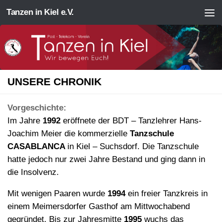
Tanzen in Kiel e.V.
Zum Inhalt springen
UNSERE CHRONIK
Vorgeschichte:
Im Jahre
1992
eröffnete der BDT – Tanzlehrer Hans-
Joachim Meier die kommerzielle
Tanzschule
CASABLANCA
in Kiel – Suchsdorf. Die Tanzschule
hatte jedoch nur zwei Jahre Bestand und ging dann in
die Insolvenz.
Mit wenigen Paaren wurde
1994
ein freier Tanzkreis in
einem Meimersdorfer Gasthof am Mittwochabend
gegründet. Bis zur Jahresmitte
1995
wuchs das