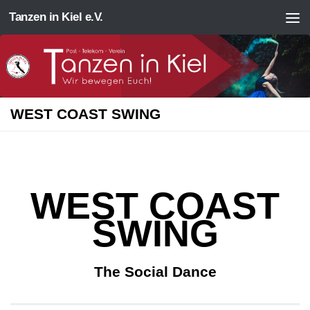
Tanzen in Kiel e.V.
Zum Inhalt springen
WEST COAST SWING
WEST COAST
SWING
The Social Dance