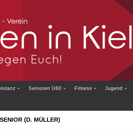
lotanz
Senioren Ü60
Fitness
Jugend
 SENIOR (D. MÜLLER)