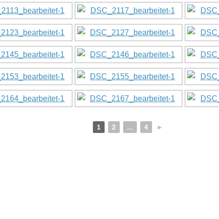
1
2
...
4
►