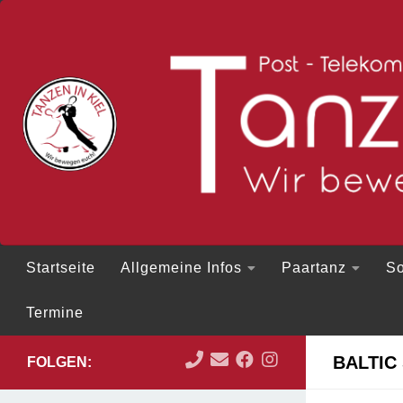
Zum Inhalt springen
Startseite
Allgemeine Infos
Paartanz
So
Termine
BALTIC
FOLGEN: