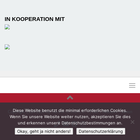
IN KOOPERATION MIT
Diese Website benutzt die minimal erforderlichen Cookies.
Copyright 2014-2026 by
Tanzen in Kiel e.V.
- Post - Telekom - Verein
Wenn Sie unsere Website weiter nutzen, akzeptieren Sie dies
und erkennen unsere Datenschutzbestimmungen an.
Okay, geht ja nicht anders!
Datenschutzerklärung