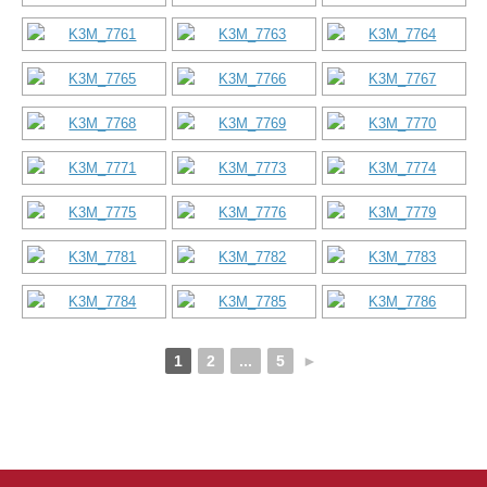
1
2
...
5
►