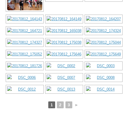
1
2
3
►