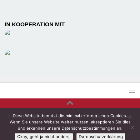
IN KOOPERATION MIT
Diese Website benutzt die minimal erforderlichen Cookies.
Copyright 2014-2026 by
Tanzen in Kiel e.V.
- Post - Telekom - Verein
Wenn Sie unsere Website weiter nutzen, akzeptieren Sie dies
und erkennen unsere Datenschutzbestimmungen an.
Okay, geht ja nicht anders!
Datenschutzerklärung