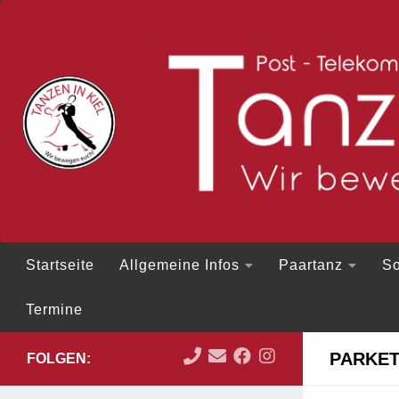
Zum Inhalt springen
Startseite
Allgemeine Infos
Paartanz
So
Termine
PARKET
FOLGEN: