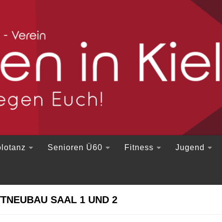
lotanz
Senioren Ü60
Fitness
Jugend
TNEUBAU SAAL 1 UND 2