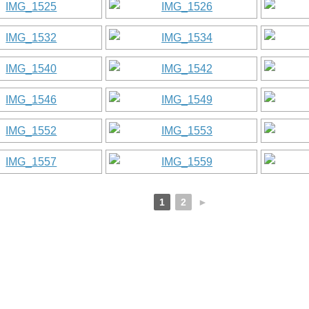
1
2
►