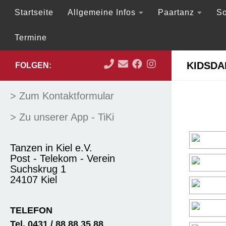
Startseite
Allgemeine Infos
Paartanz
So
Zum Inhalt springen
Termine
KIDSDA
FOLGEN:
> Zum Kontaktformular
> Zu unserer App - TiKi
Tanzen in Kiel e.V.
Post - Telekom - Verein
Suchskrug 1
24107 Kiel
TELEFON
Tel. 0431 / 88 88 35 88