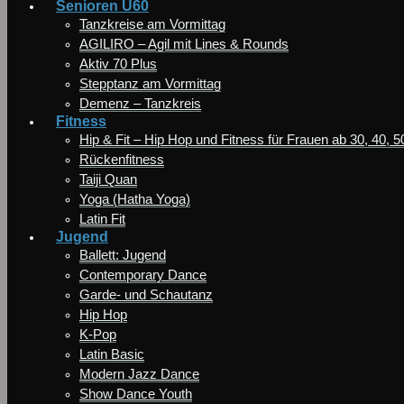
Senioren Ü60
Tanzkreise am Vormittag
AGILIRO – Agil mit Lines & Rounds
Aktiv 70 Plus
Stepptanz am Vormittag
Demenz – Tanzkreis
Fitness
Hip & Fit – Hip Hop und Fitness für Frauen ab 30, 40, 
Rückenfitness
Taiji Quan
Yoga (Hatha Yoga)
Latin Fit
Jugend
Ballett: Jugend
Contemporary Dance
Garde- und Schautanz
Hip Hop
K-Pop
Latin Basic
Modern Jazz Dance
Show Dance Youth