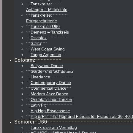
Tanzkreise:
Anfänger – Mittelstufe
Tanzkreise:
Fortgeschrittene
Tanzkreise Ü60
Demenz – Tanzkreis
Discofox
Salsa
West Coast Swing
Tango Argentino
Solotanz
Bollywood Dance
Garde- und Schautanz
Linedance
Contemporary Dance
Commercial Dance
Modern Jazz Dance
Orientalisches Tanzen
Latin Fit
Hip Hop Erwachsene
Hip & Fit – Hip Hop und Fitness für Frauen ab 30, 40
Senioren Ü60
Tanzkreise am Vormittag