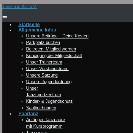
Zum
Tanzen in Kiel e.V.
Inhalt
springen
Startseite
Allgemeine Infos
Unsere Beiträge – Deine Kosten
Parkplatz buchen
Beitreten: Mitglied werden
Kündigung der Mitgliedschaft
Unser Trainerteam
Unser Vorstandsteam
Unsere Satzung
Unsere Jugendordnung
Unser
Tanzsportzentrum
Kinder- & Jugendschutz
Saalbuchungen
Paartanz
Anfänger Tanzpaare
mit Kursprogramm
Tanzkreise: