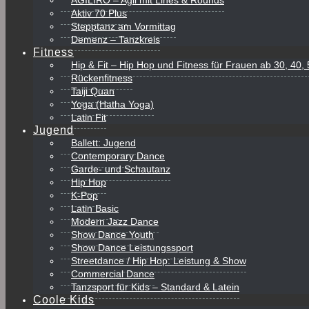
AGILIRO – Agil mit Lines & Rounds
Aktiv 70 Plus
Stepptanz am Vormittag
Demenz – Tanzkreis
Fitness
Hip & Fit – Hip Hop und Fitness für Frauen ab 30, 40
Rückenfitness
Taiji Quan
Yoga (Hatha Yoga)
Latin Fit
Jugend
Ballett: Jugend
Contemporary Dance
Garde- und Schautanz
Hip Hop
K-Pop
Latin Basic
Modern Jazz Dance
Show Dance Youth
Show Dance Leistungssport
Streetdance / Hip Hop: Leistung & Show
Commercial Dance
Tanzsport für Kids – Standard & Latein
Coole Kids