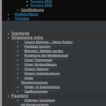
Turniere 2010
Turniere 2009
Sportförderung
Rollstuhltanz
Termine
Startseite
Allgemeine Infos
Unsere Beiträge – Deine Kosten
Parkplatz buchen
Beitreten: Mitglied werden
Kündigung der Mitgliedschaft
Unser Trainerteam
Unser Vorstandsteam
Unsere Satzung
Unsere Jugendordnung
Unser
Tanzsportzentrum
Kinder- & Jugendschutz
Saalbuchungen
Paartanz
Anfänger Tanzpaare
mit Kursprogramm