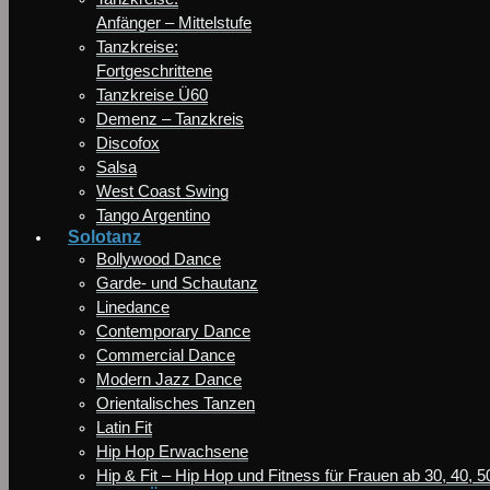
Anfänger – Mittelstufe
Tanzkreise:
Fortgeschrittene
Tanzkreise Ü60
Demenz – Tanzkreis
Discofox
Salsa
West Coast Swing
Tango Argentino
Solotanz
Bollywood Dance
Garde- und Schautanz
Linedance
Contemporary Dance
Commercial Dance
Modern Jazz Dance
Orientalisches Tanzen
Latin Fit
Hip Hop Erwachsene
Hip & Fit – Hip Hop und Fitness für Frauen ab 30, 40, 