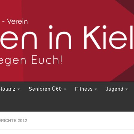
lotanz
Senioren Ü60
Fitness
Jugend
RICHTE 2012