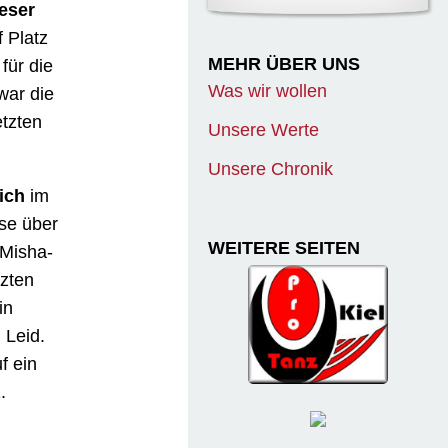
eser
 Platz
MEHR ÜBER UNS
 für die
Was wir wollen
war die
etzten
Unsere Werte
Unsere Chronik
ich
im
sse über
WEITERE SEITEN
 Misha-
zten
in
 Leid.
f ein
.