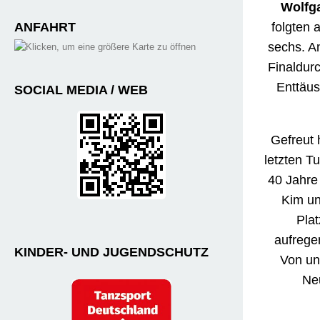
Wolfg
ANFAHRT
folgten 
sechs. An
Finaldurc
Enttäus
SOCIAL MEDIA / WEB
Gefreut
letzten Tu
40 Jahre
Kim un
Pla
aufrege
KINDER- UND JUGENDSCHUTZ
Von un
Neu