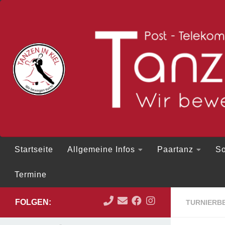
Zum Inhalt springen
Startseite
Allgemeine Infos
Paartanz
So
Termine
FOLGEN:
TURNIERBE