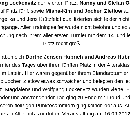
ang Lockenvitz
den vierten Platz,
Nanny und Stefan O
auf Platz fünf, sowie
Misha-Kim und Jochen Zietlow
auf
gelika und Jens Krützfeldt qualifizierten sich leider nicht
hgänge. Aller Trainingseifer wurde nicht belohnt und so 
chung nach ihrem aller ersten Turnier mit dem 14. und l
Platz recht groß.
 haben sich
Dorthe Jensen Hubrich und Andreas Hubr
rnier des Tages über ihren fünften Platz in der Alterskla
 im Latein. Hier waren gegenüber ihrem Standardturnier
d Jochen Zietlow etwas schwächer und belegten den let
tz. Magdalena und Wolfgang Lockenvitz wurden vierte. E
nder und anstrengender Tag ging zu Ende mit Freud und
seren fleißigen Punktesammlern ging keiner leer aus. Au
es in Altenholz zur dritten Veranstaltung am 16.09.2012