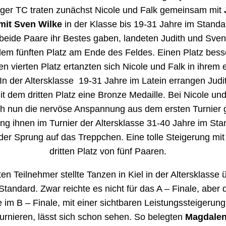
ger TC traten zunächst Nicole und Falk gemeinsam mit
mit Sven Wilke
in der Klasse bis 19-31 Jahre im Standa
eide Paare ihr Bestes gaben, landeten Judith und Sven 
dem fünften Platz am Ende des Feldes. Einen Platz bess
en vierten Platz ertanzten sich Nicole und Falk in ihrem 
 In der Altersklasse 19-31 Jahre im Latein errangen Judi
t dem dritten Platz eine Bronze Medaille. Bei Nicole und
ch nun die nervöse Anspannung aus dem ersten Turnier g
ng ihnen im Turnier der Altersklasse 31-40 Jahre im Sta
 der Sprung auf das Treppchen. Eine tolle Steigerung mi
dritten Platz von fünf Paaren.
en Teilnehmer stellte Tanzen in Kiel in der Altersklasse 
Standard. Zwar reichte es nicht für das A – Finale, aber 
e im B – Finale, mit einer sichtbaren Leistungssteigerun
Turnieren, lässt sich schon sehen. So belegten
Magdalen