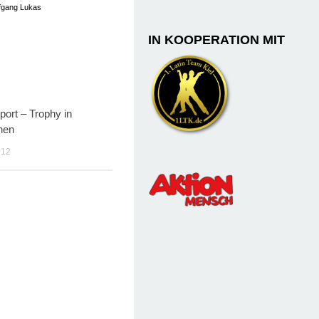
fgang Lukas
IN KOOPERATION MIT
port – Trophy in
0
hen
012