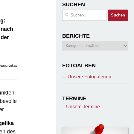
SUCHEN
Suchen
nach:
rg:
 nach
BERICHTE
 der
Berichte
FOTOALBEN
fgang Lukas
Unsere Fotogalerien
unkten
TERMINE
ebevolle
– Unsere Termine
er.
elika
men des