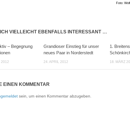
Foto: Wol
ICH VIELLEICHT EBENFALLS INTERESSANT …
ktiv – Begegnung
Grandioser Einstieg für unser
1. Breitens
0
0
ionen
neues Paar in Norderstedt
Schönkirc
 2012
24. APRIL 2012
18. MÄRZ 2
E EINEN KOMMENTAR
ngemeldet
sein, um einen Kommentar abzugeben.