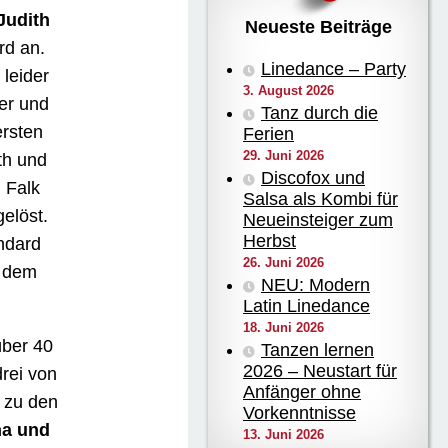
Judith
Neueste Beiträge
rd an.
Linedance – Party
leider
3. August 2026
er und
Tanz durch die
ersten
Ferien
29. Juni 2026
th und
Discofox und
 Falk
Salsa als Kombi für
elöst.
Neueinsteiger zum
Herbst
ndard
26. Juni 2026
t dem
NEU: Modern
Latin Linedance
18. Juni 2026
über 40
Tanzen lernen
2026 – Neustart für
drei von
Anfänger ohne
g zu den
Vorkenntnisse
a und
13. Juni 2026