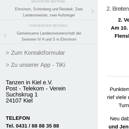
NÄCHSTER BEITRAG
2. Breite
Elmshorn, Schönberg und Reinbek: Zwei
Landesmeister, zwei Aufsteiger
2. V
VORHERIGER BEITRAG
Am 10. 
Gemeinsame Landesmeisterschaft der
Flens
Senioren IV A und S in Elmshorn
> Zum Kontaktformular
> Zu unserer App - TiKi
Tanzen in Kiel e.V.
Post - Telekom - Verein
Punktem
Suchskrug 1
rief viel
24107 Kiel
Turn
TELEFON
Neu dab
Tel. 0431 / 88 88 35 88
und Jens