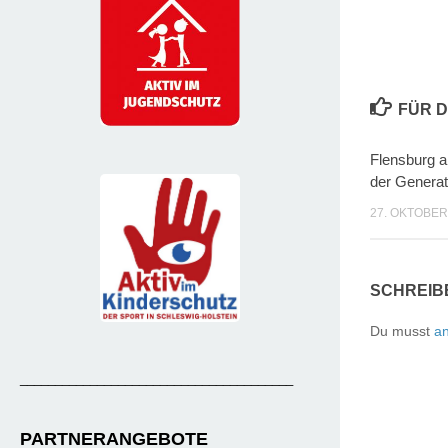
FÜR D
Flensburg a
der Generat
27. OKTOBER
SCHREIB
Du musst
a
_______________________________________
PARTNERANGEBOTE