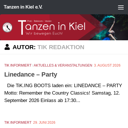
Tanzen in Kiel e.V.
Zum Inhalt springen
AUTOR:
TIK REDAKTION
TIK INFORMIERT
/
AKTUELLES & VERANSTALTUNGEN
3. AUGUST 2026
Linedance – Party
Die TiK.ING BOOTS laden ein: LINEDANCE – PARTY
Motto: Remember the Country Classics! Samstag, 12.
September 2026 Einlass ab 17:30...
TIK INFORMIERT
29. JUNI 2026