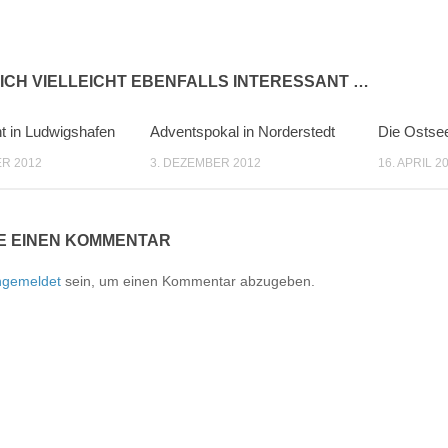
ICH VIELLEICHT EBENFALLS INTERESSANT …
ht in Ludwigshafen
Adventspokal in Norderstedt
Die Ostse
0
0
R 2012
3. DEZEMBER 2012
16. APRIL 2
E EINEN KOMMENTAR
ngemeldet
sein, um einen Kommentar abzugeben.