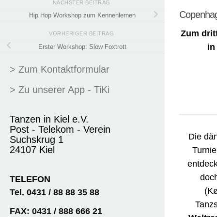
NÄCHSTER BEITRAG
Copenha
Hip Hop Workshop zum Kennenlernen
Zum drit
VORHERIGER BEITRAG
in
Erster Workshop: Slow Foxtrott
> Zum Kontaktformular
> Zu unserer App - TiKi
Tanzen in Kiel e.V.
Post - Telekom - Verein
Die dän
Suchskrug 1
24107 Kiel
Turnie
entdeck
doch
TELEFON
(K
Tel. 0431 / 88 88 35 88
Tanzs
FAX: 0431 / 888 666 21