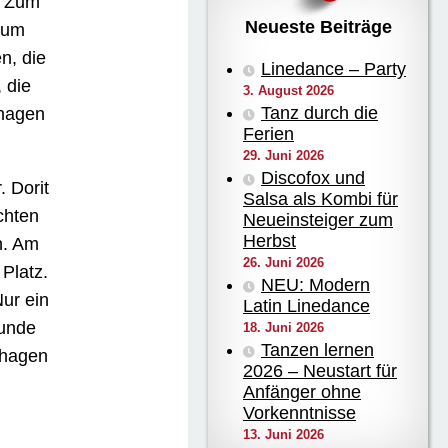
: Zum
Neueste Beiträge
zum
n, die
Linedance – Party
 die
3. August 2026
Tanz durch die
nhagen
Ferien
29. Juni 2026
Discofox und
 Dorit
Salsa als Kombi für
chten
Neueinsteiger zum
Herbst
n. Am
26. Juni 2026
Platz.
NEU: Modern
ur ein
Latin Linedance
runde
18. Juni 2026
Tanzen lernen
nhagen
2026 – Neustart für
Anfänger ohne
Vorkenntnisse
13. Juni 2026