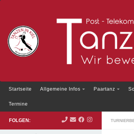
Zum Inhalt springen
Startseite
Allgemeine Infos
Paartanz
So
Termine
FOLGEN:
TURNIERBE