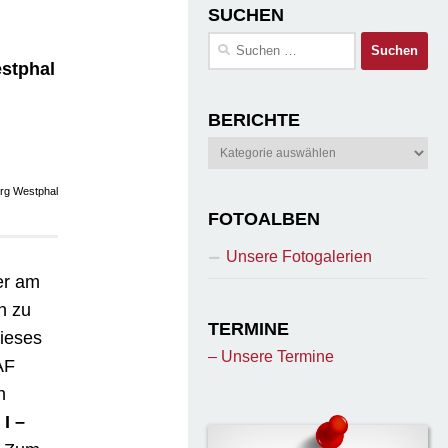
SUCHEN
Suchen
nach:
stphal
BERICHTE
Berichte
örg Westphal
FOTOALBEN
Unsere Fotogalerien
er am
h zu
TERMINE
dieses
– Unsere Termine
AF
n
I –