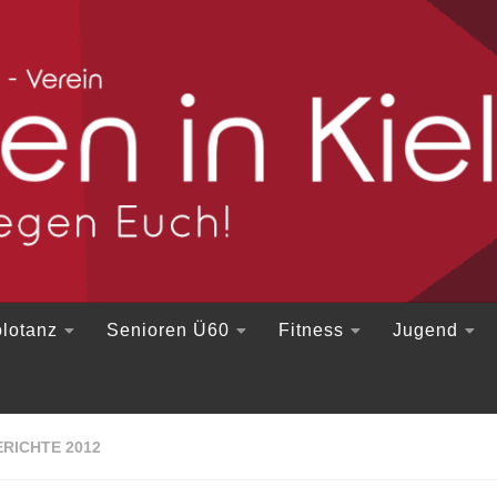
lotanz
Senioren Ü60
Fitness
Jugend
RICHTE 2012