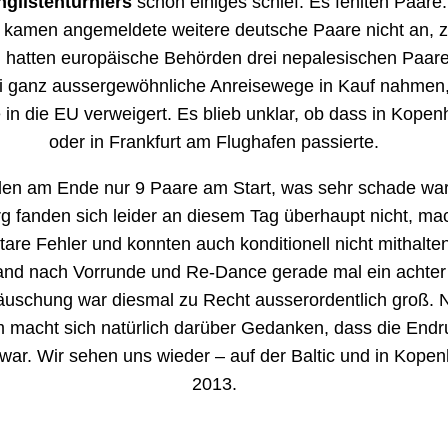
nglistenturniers
schon einiges schief. Es fehlten Paare
 kamen angemeldete weitere deutsche Paare nicht an, 
 hatten europäische Behörden drei nepalesischen Paare
ei ganz aussergewöhnliche Anreisewege in Kauf nahmen,
e in die EU verweigert. Es blieb unklar, ob dass in Kope
oder in Frankfurt am Flughafen passierte.
en am Ende nur 9 Paare am Start, was sehr schade war.
g fanden sich leider an diesem Tag überhaupt nicht, ma
are Fehler und konnten auch konditionell nicht mithalte
and nach Vorrunde und Re-Dance gerade mal ein achter 
äuschung war diesmal zu Recht ausserordentlich groß. N
 macht sich natürlich darüber Gedanken, dass die End
war. Wir sehen uns wieder – auf der Baltic und in Kope
2013.