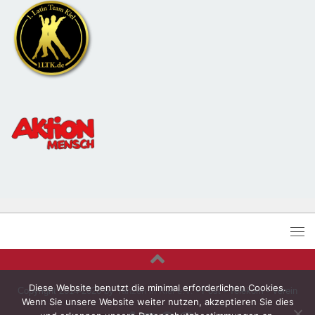
Diese Website benutzt die minimal erforderlichen Cookies.
Copyright 2014-2026 by
Tanzen in Kiel e.V.
- Post - Telekom - Verein
Wenn Sie unsere Website weiter nutzen, akzeptieren Sie dies