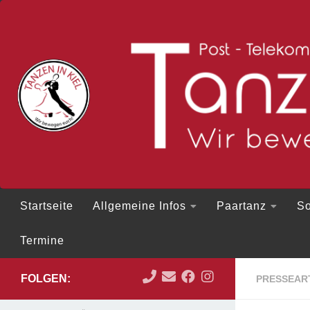
Zum Inhalt springen
Startseite
Allgemeine Infos
Paartanz
So
Termine
FOLGEN:
PRESSEAR