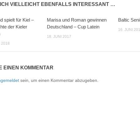
ICH VIELLEICHT EBENFALLS INTERESSANT …
d spielt für Kiel –
Marisa und Roman gewinnen
Baltic Sen
hte der Kieler
Deutschland – Cup Latein
16. JUNI 20
n
18. JUNI 2017
 2018
E EINEN KOMMENTAR
ngemeldet
sein, um einen Kommentar abzugeben.