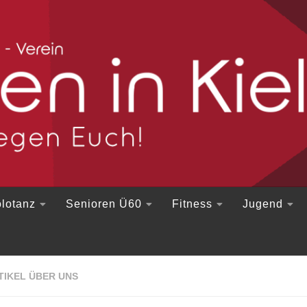
lotanz
Senioren Ü60
Fitness
Jugend
TIKEL ÜBER UNS