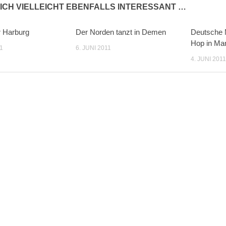
ICH VIELLEICHT EBENFALLS INTERESSANT …
r Harburg
Der Norden tanzt in Demen
Deutsche M
Hop in Ma
1
6. JUNI 2011
4. JUNI 2011