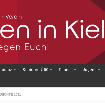
lotanz
Senioren Ü60
Fitness
Jugend
RICHTE 2011