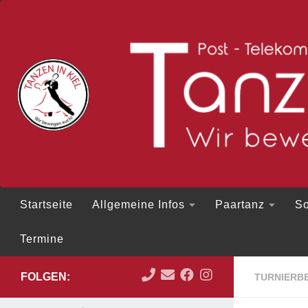
Zum Inhalt springen
Startseite
Allgemeine Infos
Paartanz
So
Termine
FOLGEN:
TURNIERBE