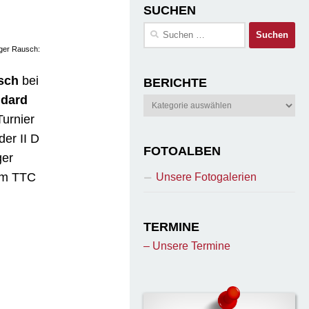
SUCHEN
Suchen
nach:
iger Rausch:
sch
bei
BERICHTE
ndard
Berichte
Turnier
er II D
FOTOALBEN
ger
vom TTC
Unsere Fotogalerien
TERMINE
– Unsere Termine