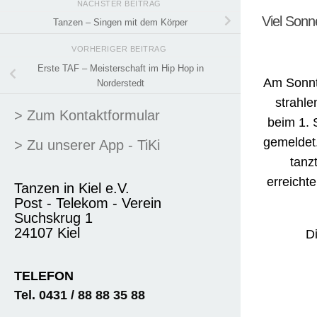
NÄCHSTER BEITRAG
Viel Sonn
Tanzen – Singen mit dem Körper
VORHERIGER BEITRAG
Erste TAF – Meisterschaft im Hip Hop in
Am Sonnt
Norderstedt
strahl
> Zum Kontaktformular
beim 1. 
gemeldet.
> Zu unserer App - TiKi
tanz
erreicht
Tanzen in Kiel e.V.
Post - Telekom - Verein
Suchskrug 1
24107 Kiel
D
TELEFON
Tel. 0431 / 88 88 35 88