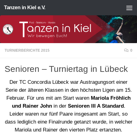
Tanzen in Kiel e.V.
Zum Inhalt springen
TURNIERBERICHTE 2015
0
Senioren – Turniertag in Lübeck
Der TC Concordia Lübeck war Austragungsort einer
Serie der älteren Klassen in den höchsten Ligen am 15.
Februar. Für uns mit am Start waren
Mariola Fröhlich
und Rainer John
in der
Senioren III A Standard
.
Leider waren nur fünf Paare insgesamt am Start, so
dass lediglich eine Finalrunde getanzt wurde, in welcher
Mariola und Rainer den vierten Platz ertanzten.