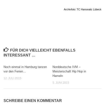
Archivfoto: TC Hanseatic Lübeck
FÜR DICH VIELLEICHT EBENFALLS
INTERESSANT …
Noch einmal in Hamburg tanzen
Norddeutsche IVM –
0
0
vor den Ferien…
Meisterschaft Hip Hop in
Hameln
12. JULI 2015
5. JUNI 2015
SCHREIBE EINEN KOMMENTAR