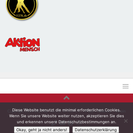
Diese Website benutzt die minimal erforderlichen Cookies.
Copyright 2014-2026 by
Tanzen in Kiel e.V.
- Post - Telekom - Verein
Wenn Sie unsere Website weiter nutzen, akzeptieren Sie dies
und erkennen unsere Datenschutzbestimmungen an.
Okay, geht ja nicht anders!
Datenschutzerklärung