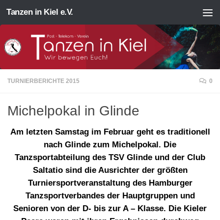
Tanzen in Kiel e.V.
Zum Inhalt springen
TURNIERBERICHTE 2015
0
Michelpokal in Glinde
Am letzten Samstag im Februar geht es traditionell
nach Glinde zum Michelpokal. Die
Tanzsportabteilung des TSV Glinde und der Club
Saltatio sind die Ausrichter der größten
Turniersportveranstaltung des Hamburger
Tanzsportverbandes der Hauptgruppen und
Senioren von der D- bis zur A – Klasse. Die Kieler