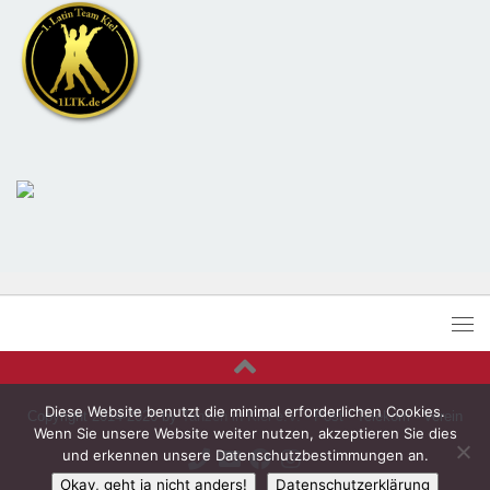
Diese Website benutzt die minimal erforderlichen Cookies.
Copyright 2014-2026 by
Tanzen in Kiel e.V.
- Post - Telekom - Verein
Wenn Sie unsere Website weiter nutzen, akzeptieren Sie dies
und erkennen unsere Datenschutzbestimmungen an.
Okay, geht ja nicht anders!
Datenschutzerklärung