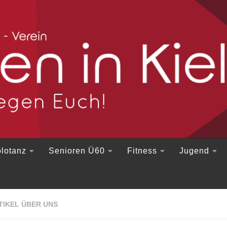
lotanz
Senioren Ü60
Fitness
Jugend
TIKEL ÜBER UNS