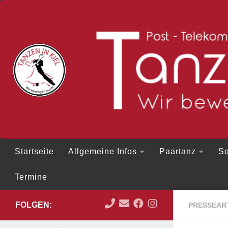
Zum Inhalt springen
Startseite
Allgemeine Infos
Paartanz
So
Termine
FOLGEN:
PRESSEAR