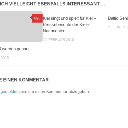
ICH VIELLEICHT EBENFALLS INTERESSANT …
Kiel singt und spielt für Kiel –
Baltic Sen
0
Presseberichte der Kieler
21. JUNI 20
Nachrichten
12. FEBRUAR 2018
6 werden gebaut
 2015
E EINEN KOMMENTAR
ngemeldet
sein, um einen Kommentar abzugeben.