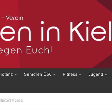
lotanz
Senioren Ü60
Fitness
Jugend
RICHTE 2013