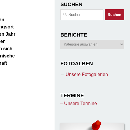
SUCHEN
Suchen
nach:
en
ungsort
en Jahr
BERICHTE
der
Berichte
n sich
inische
aft
FOTOALBEN
Unsere Fotogalerien
TERMINE
– Unsere Termine