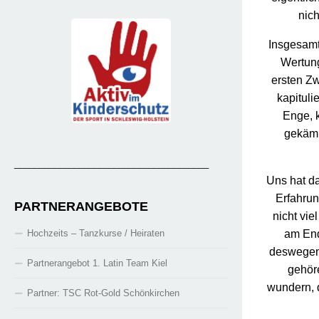
nich
Insgesamt
Wertung
ersten Z
kapituli
Enge, 
gekämpf
_______________________________________
Uns hat da
Erfahrun
PARTNERANGEBOTE
nicht vie
am End
Hochzeits – Tanzkurse / Heiraten
deswegen 
Partnerangebot 1. Latin Team Kiel
gehör
wundern, 
Partner: TSC Rot-Gold Schönkirchen