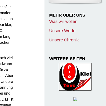
haft in
ormalen
MEHR ÜBER UNS
nisation
Was wir wollen
r klar,
Unsere Werte
Ort
r lang
Unsere Chronik
 machen
och viel
WEITERE SEITEN
gendwann
ür zu
hen. Aber
n andere
spannung
ien und
 Das ist
wollten