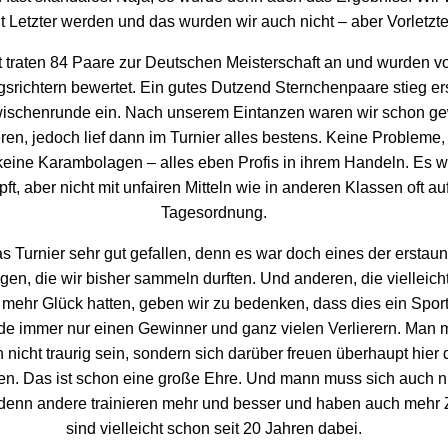
t Letzter werden und das wurden wir auch nicht – aber Vorletzte
 traten 84 Paare zur Deutschen Meisterschaft an und wurden v
srichtern bewertet. Ein gutes Dutzend Sternchenpaare stieg ers
wischenrunde ein. Nach unserem Eintanzen waren wir schon gew
eren, jedoch lief dann im Turnier alles bestens. Keine Probleme,
keine Karambolagen – alles eben Profis in ihrem Handeln. Es 
t, aber nicht mit unfairen Mitteln wie in anderen Klassen oft au
Tagesordnung.
s Turnier sehr gut gefallen, denn es war doch eines der erstaun
gen, die wir bisher sammeln durften. Und anderen, die vielleich
l mehr Glück hatten, geben wir zu bedenken, dass dies ein Sport 
e immer nur einen Gewinner und ganz vielen Verlierern. Man 
nicht traurig sein, sondern sich darüber freuen überhaupt hier
en. Das ist schon eine große Ehre. Und mann muss sich auch n
denn andere trainieren mehr und besser und haben auch mehr 
sind vielleicht schon seit 20 Jahren dabei.