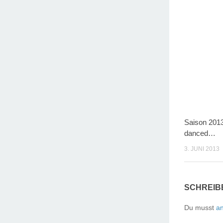
Saison 201
danced…
3. JUNI 2013
SCHREIB
Du musst
a