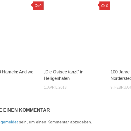
0
0
3 Hameln: And we
„Die Ostsee tanzt“ in
100 Jahre
Heiligenhafen
Nordersted
1. APRIL 2013
9. FEBRUAR
E EINEN KOMMENTAR
ngemeldet
sein, um einen Kommentar abzugeben.