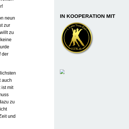
r!
IN KOOPERATION MIT
on neun
t zur
illt zu
 keine
wurde
f der
lichsten
t auch
ist mit
muss
 dazu zu
icht
Zeit und