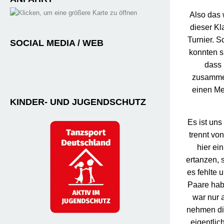
Also das 
dieser Kl
Turnier. S
SOCIAL MEDIA / WEB
konnten s
dass 
zusammen
einen Me
KINDER- UND JUGENDSCHUTZ
Es ist uns
trennt vo
hier ei
ertanzen, s
es fehlte 
Paare hab
war nur 
nehmen die
eigentlic