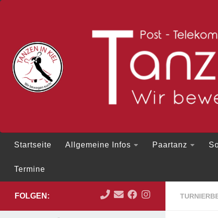
Zum Inhalt springen
Startseite
Allgemeine Infos
Paartanz
So
Termine
FOLGEN:
TURNIERBE