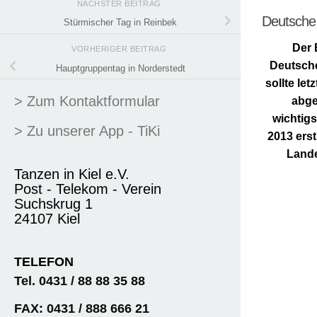
NÄCHSTER BEITRAG
Deutsche 
Stürmischer Tag in Reinbek
Der 
VORHERIGER BEITRAG
Deutsche
Hauptgruppentag in Norderstedt
sollte le
> Zum Kontaktformular
abge
wichtigs
> Zu unserer App - TiKi
2013 erst
Lande
Tanzen in Kiel e.V.
Post - Telekom - Verein
Suchskrug 1
24107 Kiel
TELEFON
Tel. 0431 / 88 88 35 88
FAX: 0431 / 888 666 21