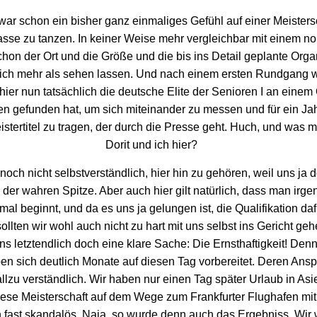
war schon ein bisher ganz einmaliges Gefühl auf einer Meistersc
asse zu tanzen. In keiner Weise mehr vergleichbar mit einem n
chon der Ort und die Größe und die bis ins Detail geplante Orga
ich mehr als sehen lassen. Und nach einem ersten Rundgang wa
hier nun tatsächlich die deutsche Elite der Senioren I an einem 
 gefunden hat, um sich miteinander zu messen und für ein Jah
istertitel zu tragen, der durch die Presse geht. Huch, und was
Dorit und ich hier?
 noch nicht selbstverständlich, hier hin zu gehören, weil uns ja d
n der wahren Spitze. Aber auch hier gilt natürlich, dass man ir
nmal beginnt, und da es uns ja gelungen ist, die Qualifikation daf
ollten wir wohl auch nicht zu hart mit uns selbst ins Gericht ge
uns letztendlich doch eine klare Sache: Die Ernsthaftigkeit! Den
en sich deutlich Monate auf diesen Tag vorbereitet. Deren An
allzu verständlich. Wir haben nur einen Tag später Urlaub in As
se Meisterschaft auf dem Wege zum Frankfurter Flughafen mit.
h fast skandalös. Naja, so wurde denn auch das Ergebniss. Wir 