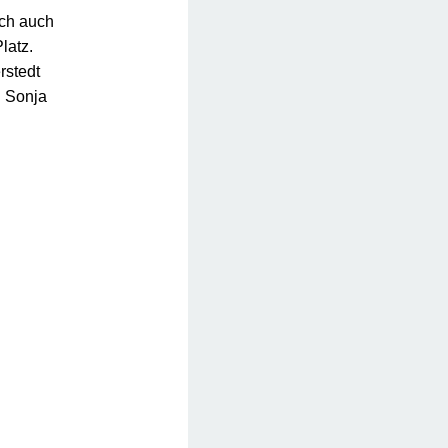
ich auch
latz.
rstedt
n Sonja