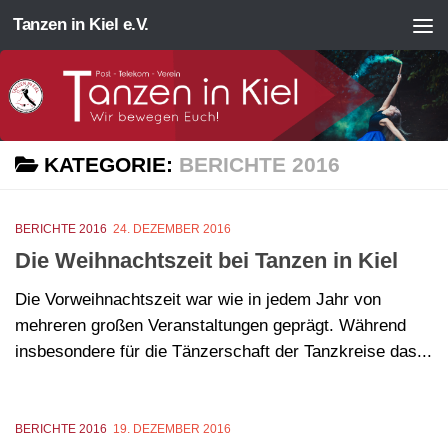
Tanzen in Kiel e.V.
Zum Inhalt springen
KATEGORIE:
BERICHTE 2016
BERICHTE 2016
24. DEZEMBER 2016
Die Weihnachtszeit bei Tanzen in Kiel
Die Vorweihnachtszeit war wie in jedem Jahr von
mehreren großen Veranstaltungen geprägt. Während
insbesondere für die Tänzerschaft der Tanzkreise das...
BERICHTE 2016
19. DEZEMBER 2016