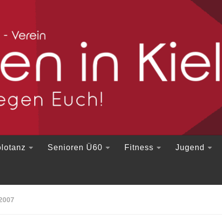
lotanz
Senioren Ü60
Fitness
Jugend
2007