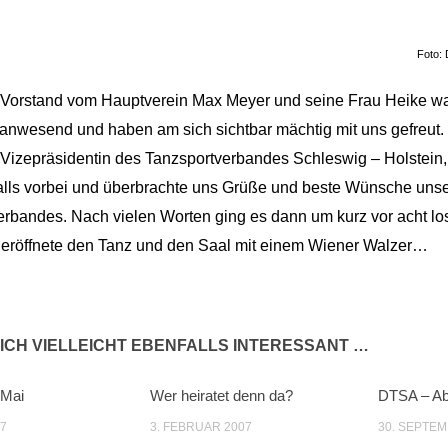
Foto: 
Vorstand vom Hauptverein Max Meyer und seine Frau Heike w
 anwesend und haben am sich sichtbar mächtig mit uns gefreut.
Vizepräsidentin des Tanzsportverbandes Schleswig – Holstein
alls vorbei und überbrachte uns Grüße und beste Wünsche uns
rbandes. Nach vielen Worten ging es dann um kurz vor acht lo
eröffnete den Tanz und den Saal mit einem Wiener Walzer…
ICH VIELLEICHT EBENFALLS INTERESSANT …
 Mai
Wer heiratet denn da?
DTSA – A
07
3. FEBRUAR 2007
30. SEPTEM