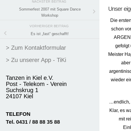
NÄCHSTER BEITRAG
Unser eig
Sommerfest 2007 mit Square Dance
Workshop
Die erste
VORHERIGER BEITRAG
schon vor
Es ist „fast“ geschafft!
ARGENTI
gefolgt
> Zum Kontaktformular
Meister Haj
> Zu unserer App - TiKi
aber
argentinis
Tanzen in Kiel e.V.
wieder ei
Post - Telekom - Verein
Suchskrug 1
24107 Kiel
…endlich,
Klar, es w
TELEFON
mit r
Tel. 0431 / 88 88 35 88
Ein