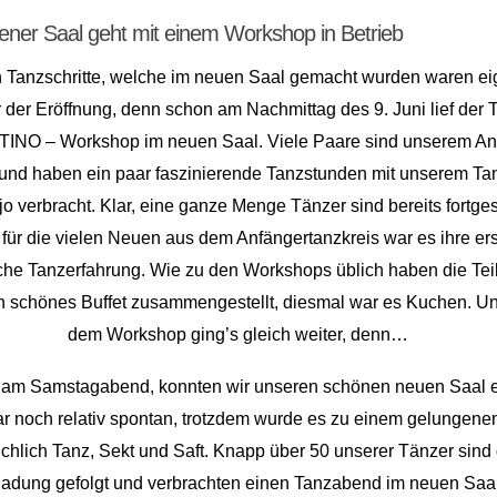
ener Saal geht mit einem Workshop in Betrieb
n Tanzschritte, welche im neuen Saal gemacht wurden waren eig
 der Eröffnung, denn schon am Nachmittag des 9. Juni lief de
NO – Workshop im neuen Saal. Viele Paare sind unserem An
 und haben ein paar faszinierende Tanzstunden mit unserem Ta
o verbracht. Klar, eine ganze Menge Tänzer sind bereits fortges
 für die vielen Neuen aus dem Anfängertanzkreis war es ihre er
che Tanzerfahrung. Wie zu den Workshops üblich haben die Te
n schönes Buffet zusammengestellt, diesmal war es Kuchen. U
dem Workshop ging’s gleich weiter, denn…
 am Samstagabend, konnten wir unseren schönen neuen Saal e
ar noch relativ spontan, trotzdem wurde es zu einem gelungen
eichlich Tanz, Sekt und Saft. Knapp über 50 unserer Tänzer sind
ladung gefolgt und verbrachten einen Tanzabend im neuen Saal