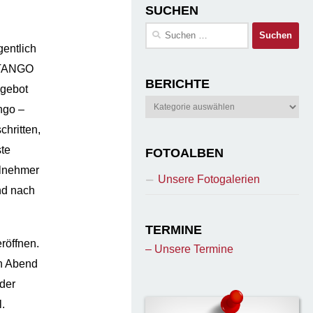
SUCHEN
Suchen
nach:
entlich
r TANGO
BERICHTE
gebot
Berichte
ngo –
chritten,
ste
FOTOALBEN
ilnehmer
Unsere Fotogalerien
nd nach
TERMINE
röffnen.
– Unsere Termine
en Abend
 der
.