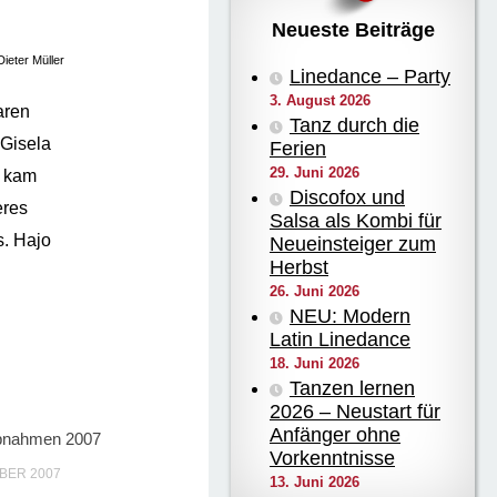
Neueste Beiträge
Dieter Müller
Linedance – Party
3. August 2026
aren
Tanz durch die
 Gisela
Ferien
29. Juni 2026
, kam
Discofox und
eres
Salsa als Kombi für
s. Hajo
Neueinsteiger zum
Herbst
26. Juni 2026
NEU: Modern
Latin Linedance
18. Juni 2026
Tanzen lernen
2026 – Neustart für
Anfänger ohne
bnahmen 2007
Vorkenntnisse
BER 2007
13. Juni 2026