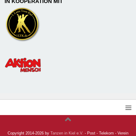
IN KOOPERATION MIT
Copyright 2014-2026 by
Tanzen in Kiel e.V.
- Post - Telekom - Verein