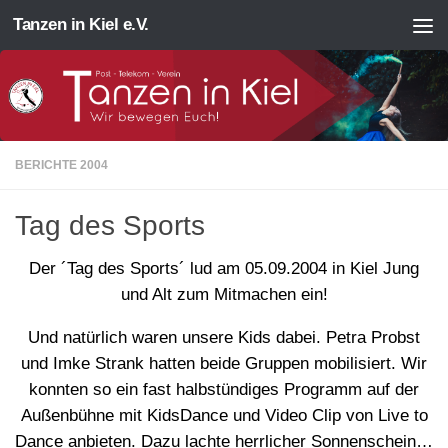
Tanzen in Kiel e.V.
Zum Inhalt springen
BERICHTE 2004
Tag des Sports
Der ´Tag des Sports´ lud am 05.09.2004 in Kiel Jung
und Alt zum Mitmachen ein!
Und natürlich waren unsere Kids dabei. Petra Probst
und Imke Strank hatten beide Gruppen mobilisiert. Wir
konnten so ein fast halbstündiges Programm auf der
Außenbühne mit KidsDance und Video Clip von Live to
Dance anbieten. Dazu lachte herrlicher Sonnenschein…