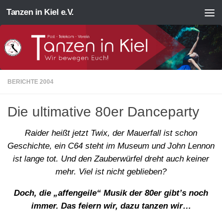
Tanzen in Kiel e.V.
Zum Inhalt springen
BERICHTE 2004
Die ultimative 80er Danceparty
Raider heißt jetzt Twix, der Mauerfall ist schon
Geschichte, ein C64 steht im Museum und John Lennon
ist lange tot. Und den Zauberwürfel dreht auch keiner
mehr. Viel ist nicht geblieben?
Doch, die „affengeile“ Musik der 80er gibt’s noch
immer. Das feiern wir, dazu tanzen wir…