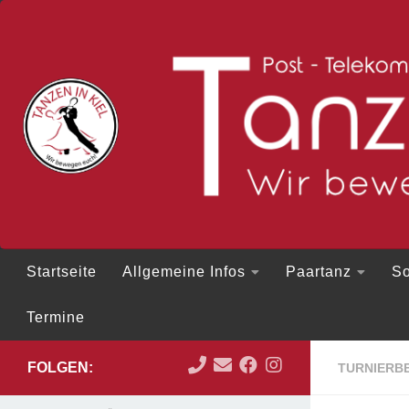
Zum Inhalt springen
Startseite
Allgemeine Infos
Paartanz
So
Termine
FOLGEN:
TURNIERBE