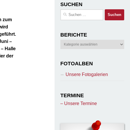
SUCHEN
Suchen
nach:
en zum
wird
geführt.
BERICHTE
Juni –
Berichte
– Halle
er der
FOTOALBEN
Unsere Fotogalerien
TERMINE
– Unsere Termine