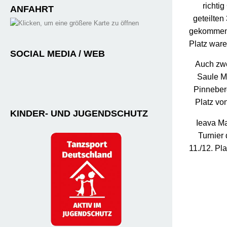
richti
ANFAHRT
geteilten
gekommen, 
Platz war
SOCIAL MEDIA / WEB
Auch zwe
Saule Ma
Pinneber
Platz von
KINDER- UND JUGENDSCHUTZ
Ieava Ma
Turnier 
11./12. Pl