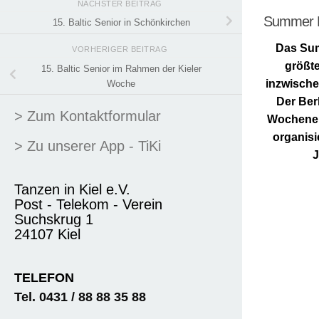
NÄCHSTER BEITRAG
Summer Da
15. Baltic Senior in Schönkirchen
Das Sum
VORHERIGER BEITRAG
größt
15. Baltic Senior im Rahmen der Kieler
inzwische
Woche
Der Ber
> Zum Kontaktformular
Wochenend
organisi
> Zu unserer App - TiKi
J
Tanzen in Kiel e.V.
Post - Telekom - Verein
Suchskrug 1
24107 Kiel
TELEFON
Tel. 0431 / 88 88 35 88