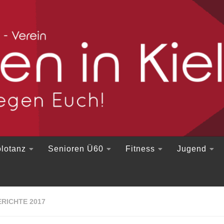
lotanz
Senioren Ü60
Fitness
Jugend
RICHTE 2017