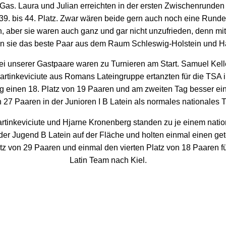
g Gas. Laura und Julian erreichten in der ersten Zwischenrunden
 39. bis 44. Platz. Zwar wären beide gern auch noch eine Runde
aber sie waren auch ganz und gar nicht unzufrieden, denn mi
en sie das beste Paar aus dem Raum Schleswig-Holstein und 
i unserer Gastpaare waren zu Turnieren am Start. Samuel Kell
rtinkeviciute aus Romans Lateingruppe ertanzten für die TSA 
g einen 18. Platz von 19 Paaren und am zweiten Tag besser ei
 27 Paaren in der Junioren I B Latein als normales nationales T
rtinkeviciute und Hjarne Kronenberg standen zu je einem nati
der Jugend B Latein auf der Fläche und holten einmal einen get
atz von 29 Paaren und einmal den vierten Platz von 18 Paaren fü
Latin Team nach Kiel.