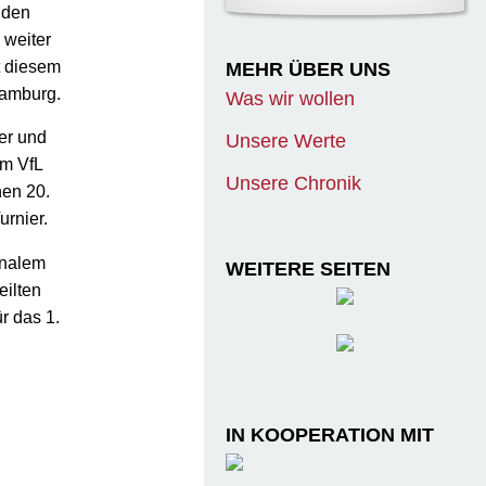
 den
 weiter
t diesem
MEHR ÜBER UNS
Hamburg.
Was wir wollen
er und
Unsere Werte
im VfL
Unsere Chronik
nen 20.
urnier.
onalem
WEITERE SEITEN
eilten
r das 1.
IN KOOPERATION MIT