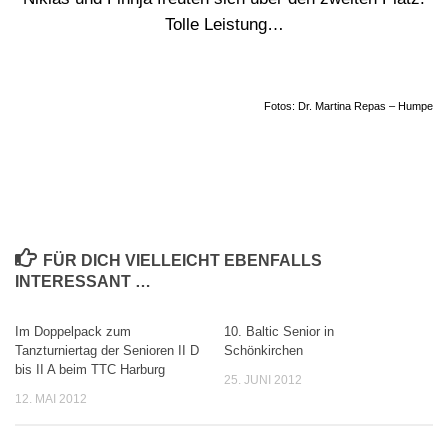
Tolle Leistung…
Fotos: Dr. Martina Repas – Humpe
FÜR DICH VIELLEICHT EBENFALLS
INTERESSANT …
Im Doppelpack zum
10. Baltic Senior in
0
0
Tanzturniertag der Senioren II D
Schönkirchen
bis II A beim TTC Harburg
25. JUNI 2012
12. MAI 2012