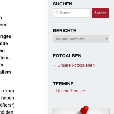
SUCHEN
Suchen
nach:
n
ren.
BERICHTE
riges
Berichte
ände
Die
FOTOALBEN
lein,
en
Unsere Fotogalerien
allem
TERMINE
 so kam
– Unsere Termine
haben
öfters“)
nd den