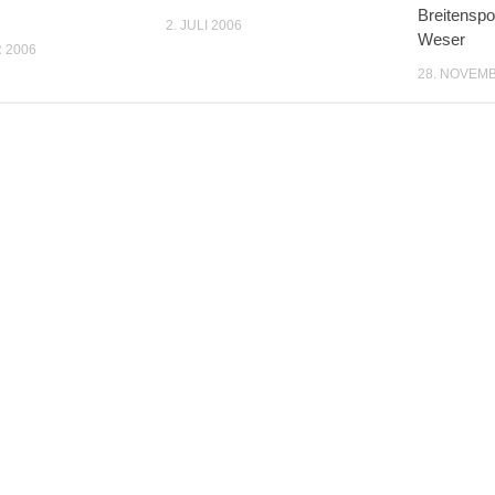
Breitenspor
2. JULI 2006
Weser
 2006
28. NOVEM