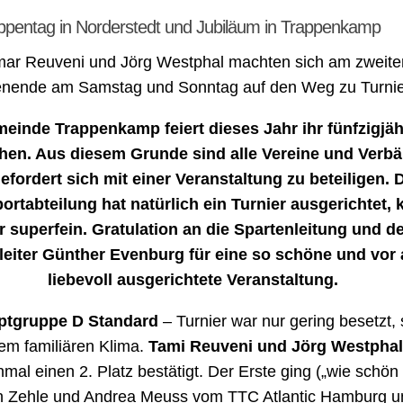
pentag in Norderstedt und Jubiläum in Trappenkamp
ar Reuveni und Jörg Westphal machten sich am zweite
nende am Samstag und Sonntag auf den Weg zu Turnie
einde Trappenkamp feiert dieses Jahr ihr fünfzigjäh
hen. Aus diesem Grunde sind alle Vereine und Verb
efordert sich mit einer Veranstaltung zu beteiligen. 
ortabteilung hat natürlich ein Turnier ausgerichtet, k
r superfein. Gratulation an die Spartenleitung und d
leiter Günther Evenburg für eine so schöne und vor 
liebevoll ausgerichtete Veranstaltung.
ptgruppe D Standard
– Turnier war nur gering besetzt,
em familiären Klima.
Tami Reuveni und Jörg Westphal
nmal einen 2. Platz bestätigt. Der Erste ging
(„wie schön 
n Zehle und Andrea Meuss vom TTC Atlantic Hamburg u