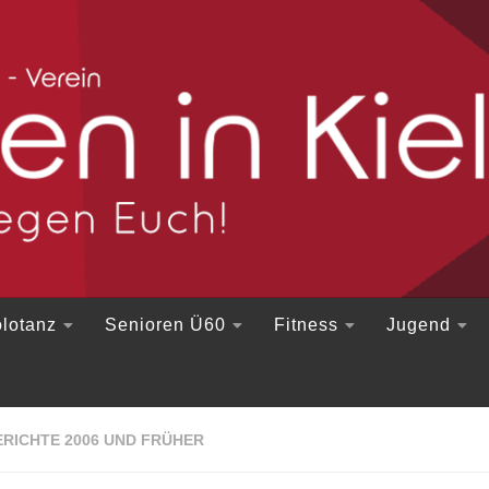
lotanz
Senioren Ü60
Fitness
Jugend
RICHTE 2006 UND FRÜHER