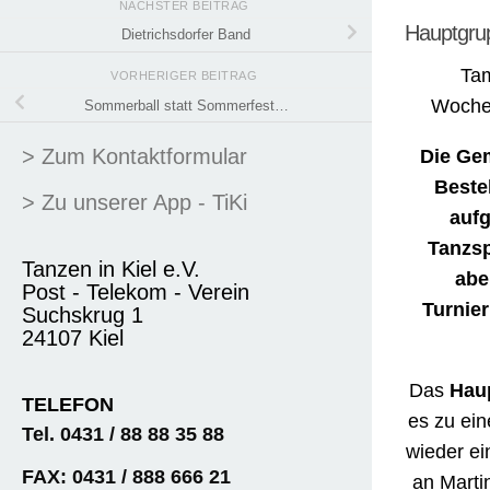
NÄCHSTER BEITRAG
Hauptgrup
Dietrichsdorfer Band
Tam
VORHERIGER BEITRAG
Woche
Sommerball statt Sommerfest…
> Zum Kontaktformular
Die Gem
Beste
> Zu unserer App - TiKi
aufg
Tanzsp
Tanzen in Kiel e.V.
abe
Post - Telekom - Verein
Turnier
Suchskrug 1
24107 Kiel
Das
Hau
TELEFON
es zu ein
Tel. 0431 / 88 88 35 88
wieder ei
FAX: 0431 / 888 666 21
an Marti