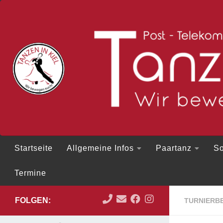
Zum Inhalt springen
Startseite
Allgemeine Infos
Paartanz
So
Termine
FOLGEN:
TURNIERBE