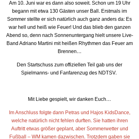
Am 10. Juni war es dann also soweit. Schon um 19 Uhr
begann mit etwa 130 Gästen unser Ball. Erstmals im
Sommer stellte er sich natürlich auch ganz anders da: Es
war hell und heiß wie Feuer! Und das blieb den ganzen
Abend so, denn nach Sonnenuntergang hielt unsere Live-
Band
Adriano Martini
mit heißen Rhythmen das Feuer am
Brennen…
Den Startschuss zum offiziellen Teil gab uns der
Spielmanns- und Fanfarenzug des NDTSV.
Mit Liebe gespielt, wir danken Euch…
Im Anschluss folgte dann Petras und Hajos
K
i
d
s
D
a
n
c
e
,
welche natürlich nicht fehlen durften. Sie hatten ihren
Auftritt etwas größer geplant, aber Sommerwetter und
Fußball – WM kamen dazwischen. Trotzdem gaben sie