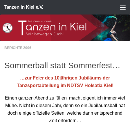
Tanzen in Kiel e.V.
Zum Inhalt springen
BERICHTE 2006
Sommerball statt Sommerfest…
…zur Feier des 10jährigen Jubiläums der
Tanzsportabteilung im NDTSV Holsatia Kiel!
Einen ganzen Abend zu füllen macht eigentlich immer viel
Mühe. Nicht in diesem Jahr, denn so ein Jubiläumsball hat
doch einige offizielle Seiten, welche dann entsprechend
Zeit erfordern…