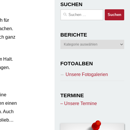
SUCHEN
Suchen
nach:
h für
machen.
BERICHTE
rch ganz
Berichte
 Halt.
FOTOALBEN
ngen.
Unsere Fotogalerien
ine
TERMINE
ten einen
– Unsere Termine
n. Auch
 blieb…