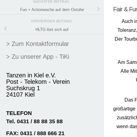
NÄCHSTER BEITRAG
Fair & Fu
Fun + Actionwoche auf dem Ostufer
Auch in
VORHERIGER BEITRAG
HLTG löst sich auf
Toleranz
Der Tourbu
> Zum Kontaktformular
> Zu unserer App - TiKi
Am Samst
Alle Mi
Tanzen in Kiel e.V.
Post - Telekom - Verein
Suchskrug 1
24107 Kiel
Das F
großartige 
TELEFON
zusätzli
Tel. 0431 / 88 88 35 88
wenn das
FAX: 0431 / 888 666 21