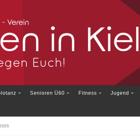
lotanz
Senioren Ü60
Fitness
Jugend
2005