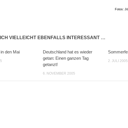
Fotos: J
ICH VIELLEICHT EBENFALLS INTERESSANT …
 in den Mai
Deutschland hat es wieder
Sommerfe
getan: Einen ganzen Tag
05
2. JULI 2005
getanzt!
6. NOVEMBER 2005