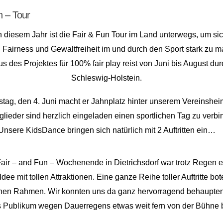
n – Tour
 diesem Jahr ist die Fair & Fun Tour im Land unterwegs, um sic
, Fairness und Gewaltfreiheit im und durch den Sport stark zu 
s des Projektes für 100% fair play reist von Juni bis August du
Schleswig-Holstein.
ag, den 4. Juni macht er Jahnplatz hinter unserem Vereinsheim
tglieder sind herzlich eingeladen einen sportlichen Tag zu verbi
Unsere KidsDance bringen sich natürlich mit 2 Auftritten ein…
air – and Fun – Wochenende in Dietrichsdorf war trotz Regen e
Idee mit tollen Attraktionen. Eine ganze Reihe toller Auftritte bo
chen Rahmen. Wir konnten uns da ganz hervorragend behaupte
 Publikum wegen Dauerregens etwas weit fern von der Bühne