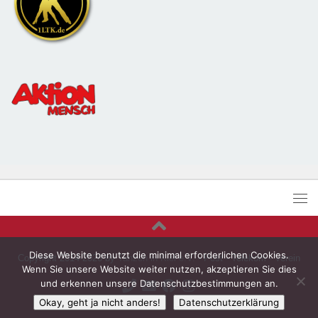
Diese Website benutzt die minimal erforderlichen Cookies.
Copyright 2014-2026 by
Tanzen in Kiel e.V.
- Post - Telekom - Verein
Wenn Sie unsere Website weiter nutzen, akzeptieren Sie dies
und erkennen unsere Datenschutzbestimmungen an.
Okay, geht ja nicht anders!
Datenschutzerklärung