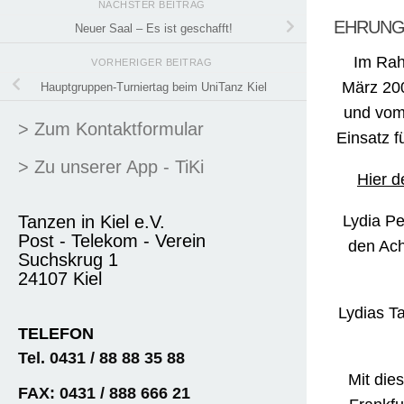
NÄCHSTER BEITRAG
EHRUNG
Neuer Saal – Es ist geschafft!
Im Rah
VORHERIGER BEITRAG
März 20
Hauptgruppen-Turniertag beim UniTanz Kiel
und vom 
> Zum Kontaktformular
Einsatz f
> Zu unserer App - TiKi
Hier d
Lydia Pe
Tanzen in Kiel e.V.
Post - Telekom - Verein
den Ach
Suchskrug 1
24107 Kiel
Lydias Ta
TELEFON
Tel. 0431 / 88 88 35 88
Mit die
FAX: 0431 / 888 666 21