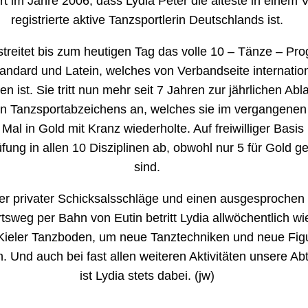
rt im Jahre 2006, dass Lydia Peter die älteste in einem 
registrierte aktive Tanzsportlerin Deutschlands ist.
streitet bis zum heutigen Tag das volle 10 – Tänze – P
tandard und Latein, welches von Verbandseite internatio
n ist. Sie tritt nun mehr seit 7 Jahren zur jährlichen Ab
n Tanzsportabzeichens an, welches sie im vergangenen
 Mal in Gold mit Kranz wiederholte. Auf freiwilliger Basis 
fung in allen 10 Disziplinen ab, obwohl nur 5 für Gold ge
sind.
eler privater Schicksalsschläge und einen ausgesprochen
tsweg per Bahn von Eutin betritt Lydia allwöchentlich wi
Kieler Tanzboden, um neue Tanztechniken und neue Fig
n. Und auch bei fast allen weiteren Aktivitäten unsere Ab
ist Lydia stets dabei. (jw)