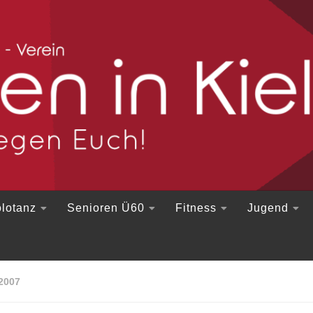
lotanz
Senioren Ü60
Fitness
Jugend
2007