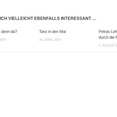
ICH VIELLEICHT EBENFALLS INTERESSANT …
t denn da?
Tanz in den Mai
Petras Leh
durch die 
2007
30. APRIL 2007
4. AUGUST 