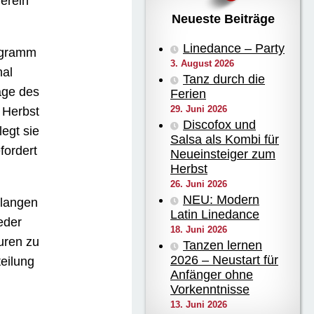
Verein
Neueste Beiträge
Linedance – Party
rogramm
3. August 2026
nal
Tanz durch die
lage des
Ferien
29. Juni 2026
 Herbst
Discofox und
legt sie
Salsa als Kombi für
fordert
Neueinsteiger zum
Herbst
26. Juni 2026
NEU: Modern
 langen
Latin Linedance
eder
18. Juni 2026
uren zu
Tanzen lernen
2026 – Neustart für
teilung
Anfänger ohne
Vorkenntnisse
13. Juni 2026