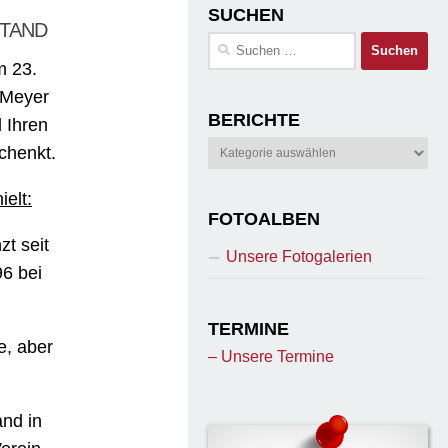
SUCHEN
STAND
Suchen
nach:
m 23.
 Meyer
BERICHTE
d Ihren
Berichte
chenkt.
elt:
FOTOALBEN
zt seit
Unsere Fotogalerien
96 bei
TERMINE
e, aber
– Unsere Termine
and in