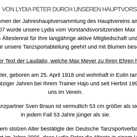
 VON LYDIA PETER DURCH UNSEREN HAUPTVOR
men der Jahreshauptversammlung des Hauptvereins a
07 wurde unsere Lydia vom Vorstandsvorsitzenden Max
Ältestenrat für Ihre langjährige aktive Mitgliedschaft un
ür unsere Tanzsportabteilung geehrt und mit Blumen bes
er Text der Laudatio, welche Max Meyer zu ihren Ehren hi
ter, geboren am 25. April 1918 und wohnhaft in Eutin tan
tziger Jahren bei Ihrem Trainer Hajo und seit Herbst 19
uns im Verein.
nzpartner Sven Braun ist vermutlich 53 cm größer als si
in jedem Fall 53 Jahre jünger als sie.
sem stolzen Alter bestätigte der Deutsche Tanzsportverb