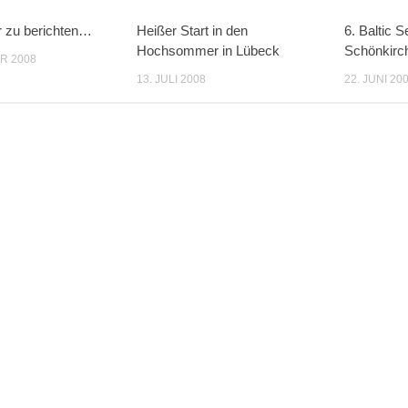
r zu berichten…
Heißer Start in den
6. Baltic S
Hochsommer in Lübeck
Schönkirc
R 2008
13. JULI 2008
22. JUNI 20