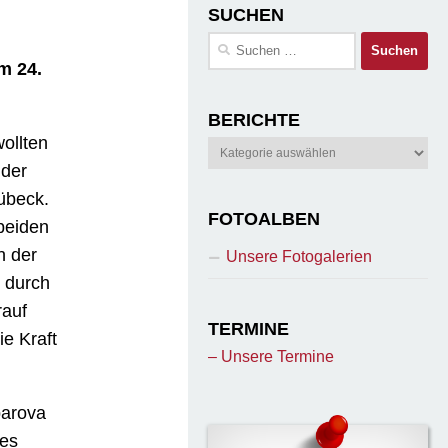
SUCHEN
Suchen
nach:
m 24.
BERICHTE
ollten
Berichte
nder
übeck.
FOTOALBEN
beiden
n der
Unsere Fotogalerien
n durch
rauf
TERMINE
ie Kraft
– Unsere Termine
parova
ges