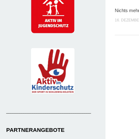
Nichts meh
16. DEZEMBE
_______________________________________
PARTNERANGEBOTE