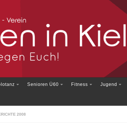
lotanz
Senioren Ü60
Fitness
Jugend
RICHTE 2008