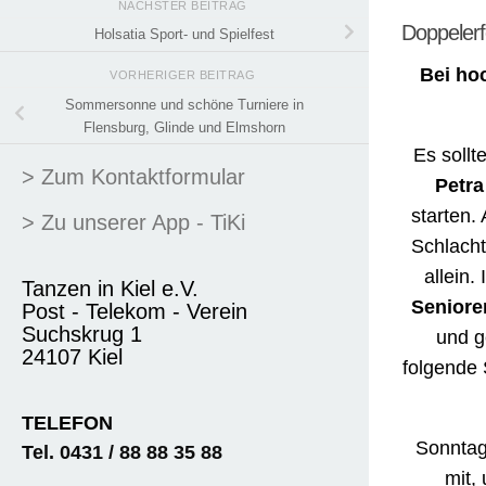
NÄCHSTER BEITRAG
Doppelerf
Holsatia Sport- und Spielfest
Bei ho
VORHERIGER BEITRAG
Sommersonne und schöne Turniere in
Flensburg, Glinde und Elmshorn
Es sollt
> Zum Kontaktformular
Petra
starten.
> Zu unserer App - TiKi
Schlacht
allein.
Tanzen in Kiel e.V.
Senioren
Post - Telekom - Verein
Suchskrug 1
und g
24107 Kiel
folgende 
TELEFON
Sonntag
Tel. 0431 / 88 88 35 88
mit,