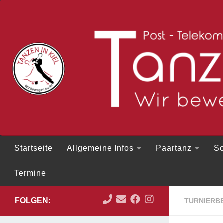
Zum Inhalt springen
Startseite
Allgemeine Infos
Paartanz
So
Termine
FOLGEN:
TURNIERBE