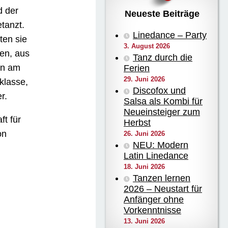
d der
Neueste Beiträge
tanzt.
Linedance – Party
ten sie
3. August 2026
ken, aus
Tanz durch die
en am
Ferien
29. Juni 2026
klasse,
Discofox und
r.
Salsa als Kombi für
Neueinsteiger zum
t für
Herbst
on
26. Juni 2026
NEU: Modern
Latin Linedance
18. Juni 2026
Tanzen lernen
2026 – Neustart für
Anfänger ohne
Vorkenntnisse
13. Juni 2026