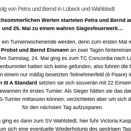
olg von Petra und Bernd in Lübeck und Wahlstedt
chsommerlichen Werten starteten Petra und Bernd a
und 25. Mai zu einem wahren Siegesfeuerwerk…
e ein Turnierwochenende werden, denn zum ersten Mal w
 Probst und Bernd Eismann
an zwei Tagen hintereina
 Am Samstag, 24. Mai ging es zum TC Concordia nach L
enbummler hatten sich keine gefunden, also fuhren die 
 In einem nur mäßig besetzten Teilnehmerfeld (6 Paare) i
 III A Standard
setzten sie sich souverän mit 22 Einse
ewannen ihr erstes Turnier. Als Sieger hätten sie das da
S-Turnier mittanzen können, verzichteten aber um sich d
für den nächsten Tag aufzusparen.
 ging es dann zum SV Wahlstedt, hier fuhr Victoria Kas
 um sich eine eventuelle Wiederholung des gestrigen Ta