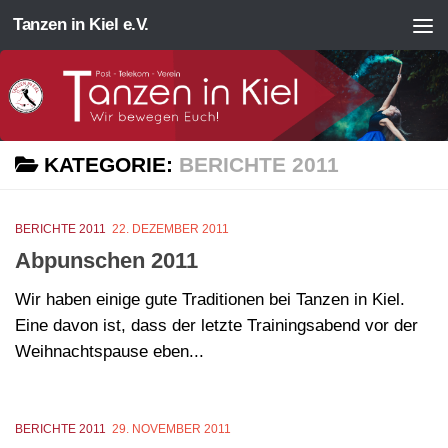
Tanzen in Kiel e.V.
Zum Inhalt springen
KATEGORIE:
BERICHTE 2011
BERICHTE 2011
22. DEZEMBER 2011
Abpunschen 2011
Wir haben einige gute Traditionen bei Tanzen in Kiel.
Eine davon ist, dass der letzte Trainingsabend vor der
Weihnachtspause eben...
BERICHTE 2011
29. NOVEMBER 2011