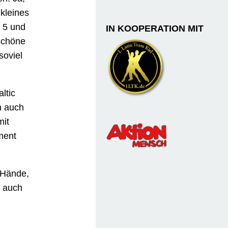
 kleines
 5 und
IN KOOPERATION MIT
 schöne
soviel
ltic
n auch
mit
ment
 Hände,
o auch