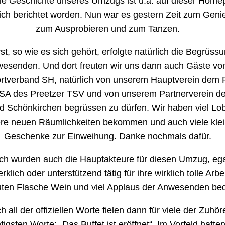
ie Geschichte unseres Umzugs ist u.a. auf dieser Hom
ich berichtet worden. Nun war es gestern Zeit zum Geni
zum Ausprobieren und zum Tanzen.
st, so wie es sich gehört, erfolgte natürlich die Begrüssu
esenden. Und dort freuten wir uns dann auch Gäste v
rtverband SH, natürlich von unserem Hauptverein dem
TSA des Preetzer TSV und von unserem Partnerverein 
d Schönkirchen begrüssen zu dürfen. Wir haben viel Lo
re neuen Räumlichkeiten bekommen und auch viele kle
Geschenke zur Einweihung. Danke nochmals dafür.
ich wurden auch die Hauptakteure für diesen Umzug, eg
klich oder unterstützend tätig für ihre wirklich tolle Arbei
uten Flasche Wein und viel Applaus der Anwesenden bed
 all der offiziellen Worte fielen dann für viele der Zuhö
tigsten Worte: „Das Buffet ist eröffnet“. Im Vorfeld hatten