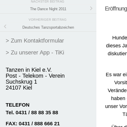
NÄCHSTER BEITRAG
Eröffnung
The Dance Night 2011
VORHERIGER BEITRAG
Deutsches Tanzsportabzeichen
Hunder
> Zum Kontaktformular
dieses Ja
> Zu unserer App - TiKi
diskutie
Tanzen in Kiel e.V.
Es war ei
Post - Telekom - Verein
Suchskrug 1
Vorsi
24107 Kiel
Veränder
haben 
TELEFON
unser Vor
Tel. 0431 / 88 88 35 88
T
FAX: 0431 / 888 666 21