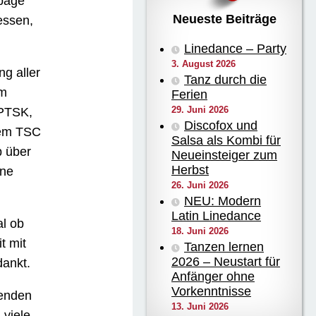
epage
Neueste Beiträge
essen,
Linedance – Party
3. August 2026
ng aller
Tanz durch die
om
Ferien
29. Juni 2026
 PTSK,
Discofox und
dem TSC
Salsa als Kombi für
b über
Neueinsteiger zum
Herbst
ine
26. Juni 2026
NEU: Modern
Latin Linedance
al ob
18. Juni 2026
t mit
Tanzen lernen
2026 – Neustart für
ankt.
Anfänger ohne
Vorkenntnisse
renden
13. Juni 2026
 viele