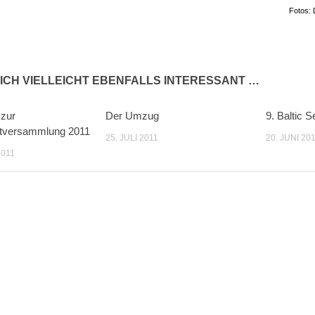
Fotos: 
ICH VIELLEICHT EBENFALLS INTERESSANT …
 zur
Der Umzug
9. Baltic S
tversammlung 2011
25. JULI 2011
20. JUNI 20
2011