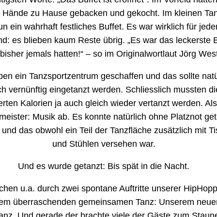
ge Hände zu Hause gebacken und gekocht. Im kleinen Ta
n ein wahrhaft festliches Buffet. Es war wirklich für jed
nd: es blieben kaum Reste übrig. „Es war das leckerste B
 bisher jemals hatten!“ – so im Originalwortlaut Jörg Wes
ben ein Tanzsportzentrum geschaffen und das sollte natü
h vernünftig eingetanzt werden. Schliesslich mussten di
erten Kalorien ja auch gleich wieder vertanzt werden. Al
meister: Musik ab. Es konnte natürlich ohne Platznot ge
und das obwohl ein Teil der Tanzfläche zusätzlich mit T
und Stühlen versehen war.
Und es wurde getanzt: Bis spät in die Nacht.
chen u.a. durch zwei spontane Auftritte unserer HipHop
nem überraschenden gemeinsamen Tanz: Unserem neue
anz. Und gerade der brachte viele der Gäste zum Staune