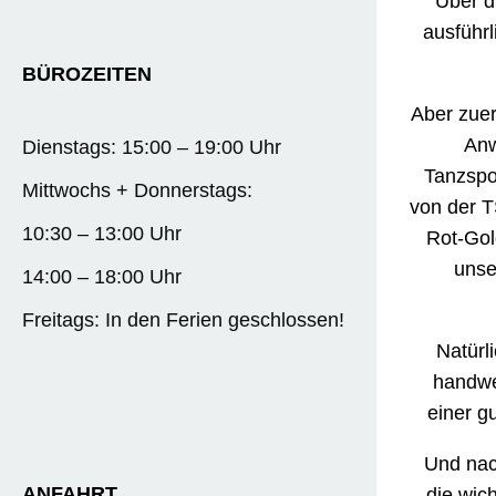
Über d
ausführl
BÜROZEITEN
Aber zuer
Anw
Dienstags: 15:00 – 19:00 Uhr
Tanzspo
Mittwochs + Donnerstags:
von der 
10:30 – 13:00 Uhr
Rot-Gol
unse
14:00 – 18:00 Uhr
Freitags: In den Ferien geschlossen!
Natürl
handwer
einer g
Und nach
ANFAHRT
die wich