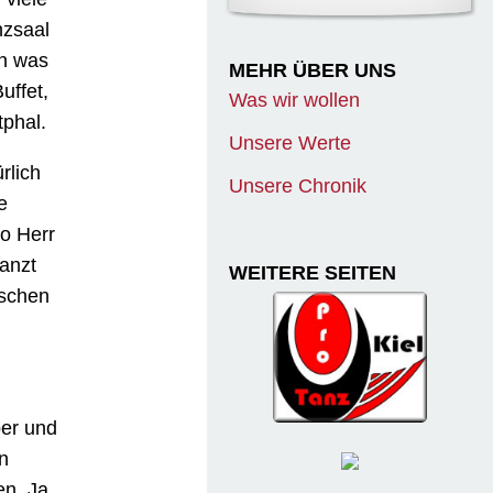
nzsaal
en was
MEHR ÜBER UNS
uffet,
Was wir wollen
tphal.
Unsere Werte
rlich
Unsere Chronik
e
so Herr
tanzt
WEITERE SEITEN
ischen
per und
n
n. Ja,