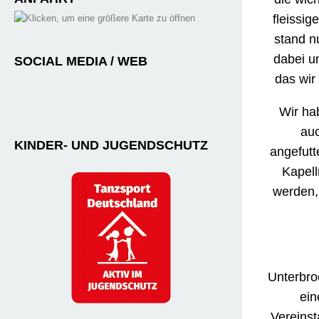
fleissi
stand nu
dabei u
SOCIAL MEDIA / WEB
das wir
Wir ha
auc
KINDER- UND JUGENDSCHUTZ
angefutt
Kapell
werden, 
Unterbro
ei
Vereinst