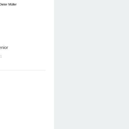
Dieter Müller
enior
11