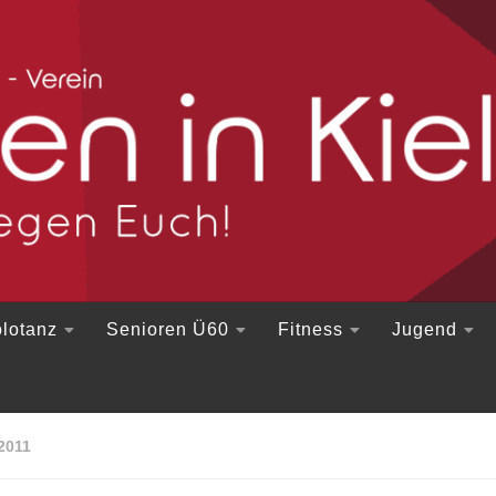
lotanz
Senioren Ü60
Fitness
Jugend
2011