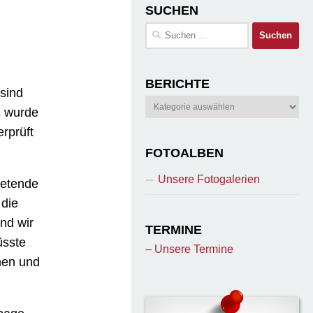
SUCHEN
Suchen
nach:
BERICHTE
sind
Berichte
s wurde
rprüft
FOTOALBEN
Unsere Fotogalerien
tretende
 die
nd wir
TERMINE
üsste
– Unsere Termine
nen und