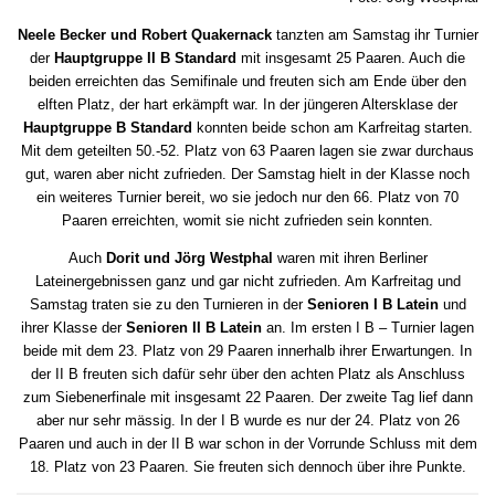
Neele Becker und Robert Quakernack
tanzten am Samstag ihr Turnier
der
Hauptgruppe II B Standard
mit insgesamt 25 Paaren. Auch die
beiden erreichten das Semifinale und freuten sich am Ende über den
elften Platz, der hart erkämpft war. In der jüngeren Altersklase der
Hauptgruppe B Standard
konnten beide schon am Karfreitag starten.
Mit dem geteilten 50.-52. Platz von 63 Paaren lagen sie zwar durchaus
gut, waren aber nicht zufrieden. Der Samstag hielt in der Klasse noch
ein weiteres Turnier bereit, wo sie jedoch nur den 66. Platz von 70
Paaren erreichten, womit sie nicht zufrieden sein konnten.
Auch
Dorit und Jörg Westphal
waren mit ihren Berliner
Lateinergebnissen ganz und gar nicht zufrieden. Am Karfreitag und
Samstag traten sie zu den Turnieren in der
Senioren I B Latein
und
ihrer Klasse der
Senioren II B Latein
an. Im ersten I B – Turnier lagen
beide mit dem 23. Platz von 29 Paaren innerhalb ihrer Erwartungen. In
der II B freuten sich dafür sehr über den achten Platz als Anschluss
zum Siebenerfinale mit insgesamt 22 Paaren. Der zweite Tag lief dann
aber nur sehr mässig. In der I B wurde es nur der 24. Platz von 26
Paaren und auch in der II B war schon in der Vorrunde Schluss mit dem
18. Platz von 23 Paaren. Sie freuten sich dennoch über ihre Punkte.