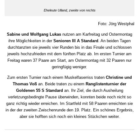
Eheleute Ulland, zweite von rechts
Foto: Jörg Westphal
Sabine und Wolfgang Lukas
nutzen am Karfreitag und Ostermontag
ihre Möglichkeiten in der
Senioren III A Standard
. An beiden Tagen
durchtanzten sie jeweils vier Runden bis in das Finale und schlossen
jeweils hochzufrieden mit dem fünften Platz ab. Im ersten Turnier am
Freitag waren 37 Paare am Start, am Ostermontag mit 32 Paaren nur
geringfügig weniger.
Zum ersten Turnier nach einem Muskelfaserriss traten
Christine und
Thomas Voß
an. Beide traten zu einem
Ranglistenturnier der
Goldenen 55 S Standard
an. Ihr Ziel, die durch Ausheilung
verletzungsbedingte Pause überwinden, konnten beide noch nicht so
ganz richtig wieder erreichen. Im Startfeld mit 58 Paaren erreichten sie
in der der zweiten Zwischenrunde den 19. Platz. Ein schönes Ergebnis,
aber sie hofften sich noch ein kleines Stückchen weiter.