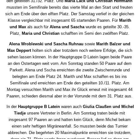
den geteilten 31./32. Platz. Und
Maria Lack und Christian Hoffmann
mussten im Semifinale bereits das vierte Mal an den Start und freuten
sich am Ende über den elften Platz. Der Samstag verlief in der gleichen
Klasse vergleichbar mit insgesamt 65 startenden Paaren. Für
Marith
und Max
als auch für
Alena und Sascha
wurde es geteilte 30.-35.
Platz,
Maria und Christian
schafften im Semi den zwölften Platz.
Alena Wroblewski und Sascha Ruhnau
sowie
Marith Balzer und
Max Deppert
holten sich aber trotzdem noch weitere Erfolge, die sich
sehen lassen können. In der Hauptgruppe D Latein lagen beide Paare
an den Ostertagen weit vorn. Am Sonntag standen 50 Paare auf dem
Parkett. Alena und Sscha erreichten die zweite Zwischenrunde und
belegten am Ende Platz 24. Marith und Max schaffen es bis ins
Semifinale und erreichten am Ende den geteilten 10./11. Platz. Am
Montag versuchten Marith und Max ihr Glück erneut mit insgesamt 44
Paaren, schieden diesmal aber in der Vorrunde mit dem 31. Platz aus.
In der
Hauptgruppe B Latein
waren auch
Giulia Claußen und Michel
Tiedje
unsere Vertreter in Berlin. Am Sonntag traten beide mit
insgesamt 97 Paaren an und hatten kein Glück, denn Michel bekam
einen sehr heftigen Migräneanfall. So mussten beide das Turnier
abbrechen. Die begehrten 20 Maximalpunkte erreichten sie trotzdem,