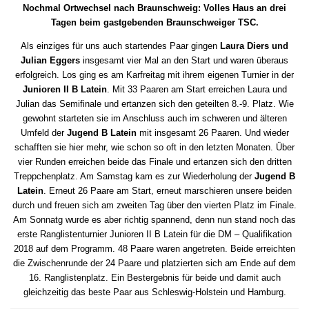
Nochmal Ortwechsel nach Braunschweig: Volles Haus an drei
Tagen beim gastgebenden Braunschweiger TSC.
Als einziges für uns auch startendes Paar gingen
Laura Diers und
Julian Eggers
insgesamt vier Mal an den Start und waren überaus
erfolgreich. Los ging es am Karfreitag mit ihrem eigenen Turnier in der
Junioren II B Latein
. Mit 33 Paaren am Start erreichen Laura und
Julian das Semifinale und ertanzen sich den geteilten 8.-9. Platz. Wie
gewohnt starteten sie im Anschluss auch im schweren und älteren
Umfeld der
Jugend B Latein
mit insgesamt 26 Paaren. Und wieder
schafften sie hier mehr, wie schon so oft in den letzten Monaten. Über
vier Runden erreichen beide das Finale und ertanzen sich den dritten
Treppchenplatz. Am Samstag kam es zur Wiederholung der
Jugend B
Latein
. Erneut 26 Paare am Start, erneut marschieren unsere beiden
durch und freuen sich am zweiten Tag über den vierten Platz im Finale.
Am Sonnatg wurde es aber richtig spannend, denn nun stand noch das
erste Ranglistenturnier Junioren II B Latein für die DM – Qualifikation
2018 auf dem Programm. 48 Paare waren angetreten. Beide erreichten
die Zwischenrunde der 24 Paare und platzierten sich am Ende auf dem
16. Ranglistenplatz. Ein Bestergebnis für beide und damit auch
gleichzeitig das beste Paar aus Schleswig-Holstein und Hamburg.