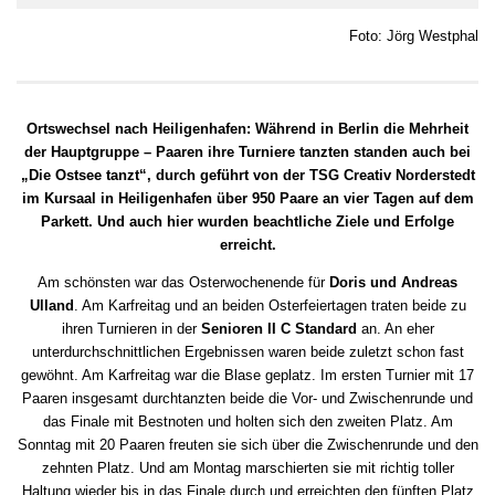
Foto: Jörg Westphal
Ortswechsel nach Heiligenhafen: Während in Berlin die Mehrheit
der Hauptgruppe – Paaren ihre Turniere tanzten standen auch bei
„Die Ostsee tanzt“, durch geführt von der TSG Creativ Norderstedt
im Kursaal in Heiligenhafen über 950 Paare an vier Tagen auf dem
Parkett. Und auch hier wurden beachtliche Ziele und Erfolge
erreicht.
Am schönsten war das Osterwochenende für
Doris und Andreas
Ulland
. Am Karfreitag und an beiden Osterfeiertagen traten beide zu
ihren Turnieren in der
Senioren II C Standard
an. An eher
unterdurchschnittlichen Ergebnissen waren beide zuletzt schon fast
gewöhnt. Am Karfreitag war die Blase geplatz. Im ersten Turnier mit 17
Paaren insgesamt durchtanzten beide die Vor- und Zwischenrunde und
das Finale mit Bestnoten und holten sich den zweiten Platz. Am
Sonntag mit 20 Paaren freuten sie sich über die Zwischenrunde und den
zehnten Platz. Und am Montag marschierten sie mit richtig toller
Haltung wieder bis in das Finale durch und erreichten den fünften Platz