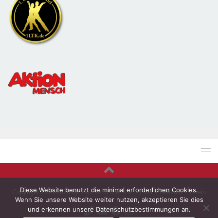
Diese Website benutzt die minimal erforderlichen Cookies.
Copyright 2014-2026 by
Tanzen in Kiel e.V.
- Post - Telekom - Verein
Wenn Sie unsere Website weiter nutzen, akzeptieren Sie dies
und erkennen unsere Datenschutzbestimmungen an.