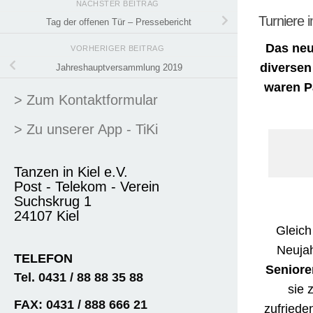
NÄCHSTER BEITRAG
Turniere 
Tag der offenen Tür – Pressebericht
Das neu
VORHERIGER BEITRAG
diversen
Jahreshauptversammlung 2019
waren P
> Zum Kontaktformular
> Zu unserer App - TiKi
Tanzen in Kiel e.V.
Post - Telekom - Verein
Suchskrug 1
24107 Kiel
Gleich
Neujah
TELEFON
Seniore
Tel. 0431 / 88 88 35 88
sie 
FAX: 0431 / 888 666 21
zufriede