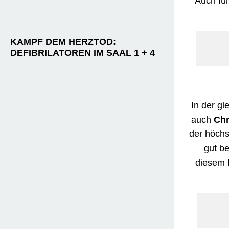
Auch fü
KAMPF DEM HERZTOD:
DEFIBRILATOREN IM SAAL 1 + 4
In der gl
auch
Chr
der höchs
gut be
diesem 