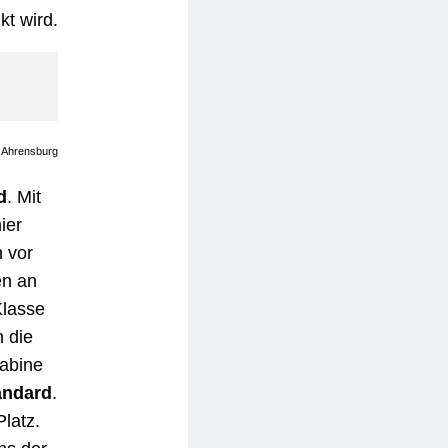
kt wird.
, Ahrensburg
d
. Mit
ier
 vor
en an
Klasse
n die
Sabine
tandard
.
latz.