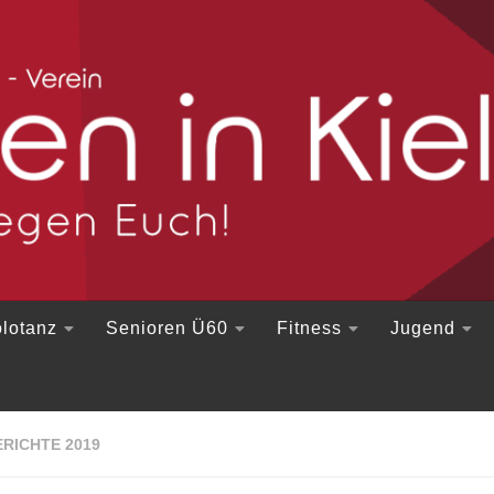
lotanz
Senioren Ü60
Fitness
Jugend
RICHTE 2019