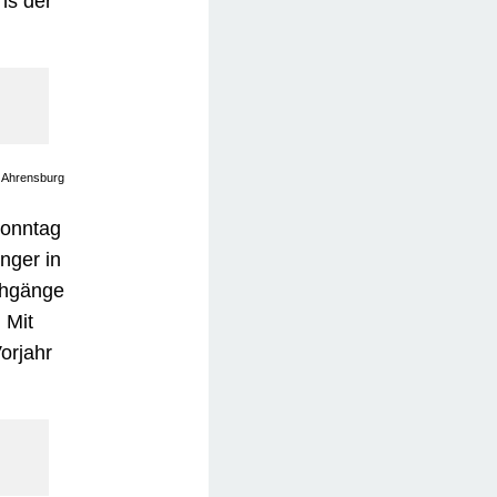
ns der
, Ahrensburg
Sonntag
nger in
chgänge
 Mit
orjahr