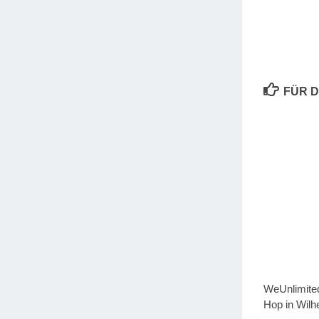
FÜR D
WeUnlimited
Hop in Wil