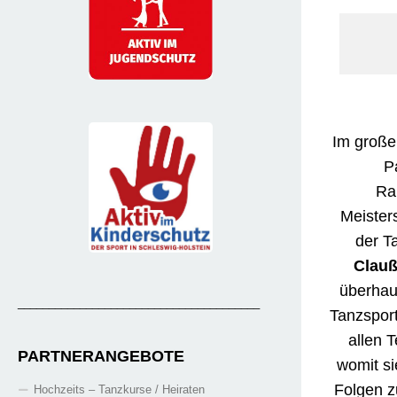
Im große
P
Ran
Meister
der T
Clau
überhau
_______________________________________
Tanzspor
allen 
PARTNERANGEBOTE
womit si
Folgen zu
Hochzeits – Tanzkurse / Heiraten