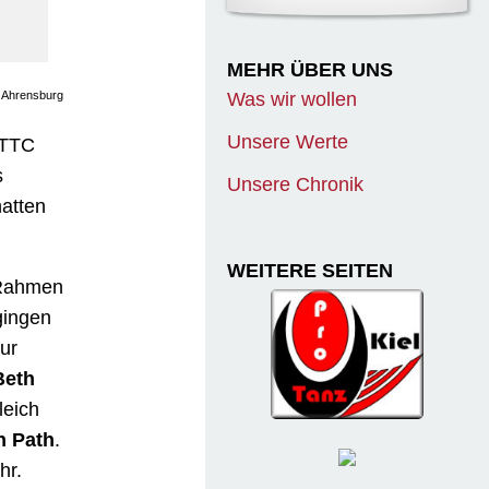
MEHR ÜBER UNS
, Ahrensburg
Was wir wollen
Unsere Werte
 TTC
s
Unsere Chronik
hatten
WEITERE SEITEN
 Rahmen
ingen
ur
Beth
leich
n Path
.
hr.