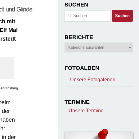
SUCHEN
dt und Glinde
Suchen
nach:
ch mit
Elf Mal
BERICHTE
rstedt
Berichte
FOTOALBEN
Unsere Fotogalerien
, Ahrensburg
TERMINE
beim
 der
– Unsere Termine
 haben
ehr
 in der