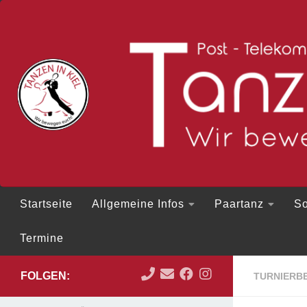
Zum Inhalt springen
Startseite
Allgemeine Infos
Paartanz
So
Termine
FOLGEN:
TURNIERBE