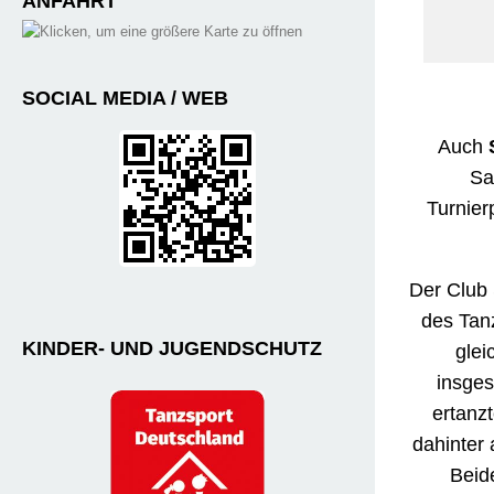
ANFAHRT
SOCIAL MEDIA / WEB
Auch
Sa
Turnier
Der Club
des Tanz
KINDER- UND JUGENDSCHUTZ
glei
insges
ertanz
dahinter 
Beid