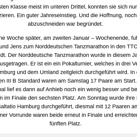
sten Klasse meist im unteren Drittel, konnten sie sich nun
tzieren. Ein guter Jahreseinstieg. Und die Hoffnung, noc
abzuschneiden war begründet.
ine Woche später, am zweiten Januar – Wochenende, fu
 und Jens zum Norddeutschen Tanzmarathon in den TT
edt. Der Norddeutsche Tanzmarathon wurde in diesem J
usgetragen. Er ist ein ein Pokalturnier, welches in drei 
mburg und dem Umland zeitgleich durchgeführt wird. In 
en III B Standard waren am Samstag 17 Paare am Start
al lief es dann auf Anhieb noch ein wenig besser und be
en im Finale den sechsten Platz. Am Sonntag wurde ihre
altatio Hamburg durchgeführt, diesmal mit 12 Paaren am
ner Vorrunde waren beide erneut in Finale und erreicht
fünften Platz.