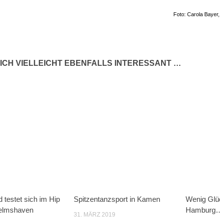
Foto: Carola Bayer
ICH VIELLEICHT EBENFALLS INTERESSANT …
 testet sich im Hip
Spitzentanzsport in Kamen
Wenig Glüc
helmshaven
Hamburg
31. MÄRZ 2019