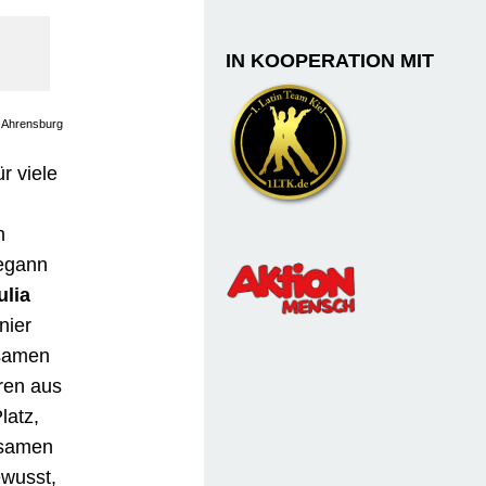
IN KOOPERATION MIT
, Ahrensburg
r viele
n
begann
ulia
nier
nsamen
ren aus
latz,
nsamen
ewusst,