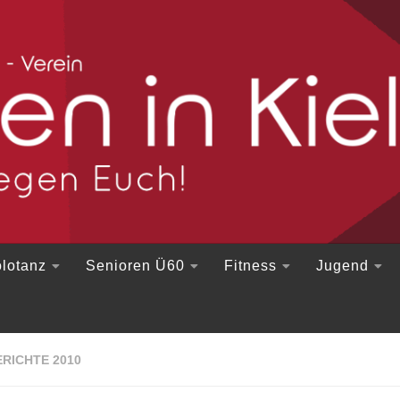
lotanz
Senioren Ü60
Fitness
Jugend
RICHTE 2010