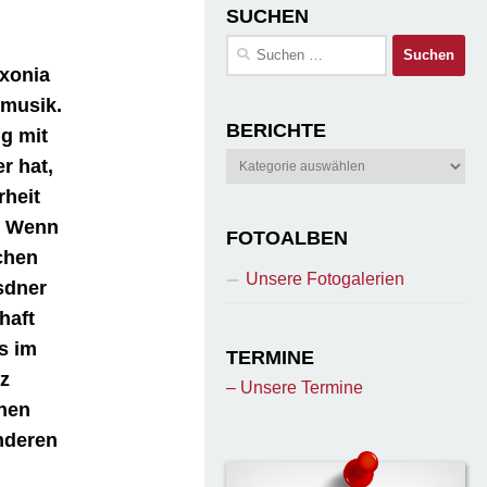
SUCHEN
Suchen
nach:
axonia
emusik.
BERICHTE
ng mit
Berichte
r hat,
rheit
t. Wenn
FOTOALBEN
chen
Unsere Fotogalerien
sdner
haft
s im
TERMINE
z
– Unsere Termine
nen
anderen