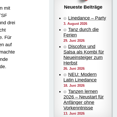
Neueste Beiträge
m mit
TSF
Linedance – Party
und drei
3. August 2026
Tanz durch die
cht
Ferien
e. Für
29. Juni 2026
en auf
Discofox und
 machte
Salsa als Kombi für
Neueinsteiger zum
ende
Herbst
de.
26. Juni 2026
NEU: Modern
Latin Linedance
18. Juni 2026
Tanzen lernen
2026 – Neustart für
Anfänger ohne
Vorkenntnisse
13. Juni 2026