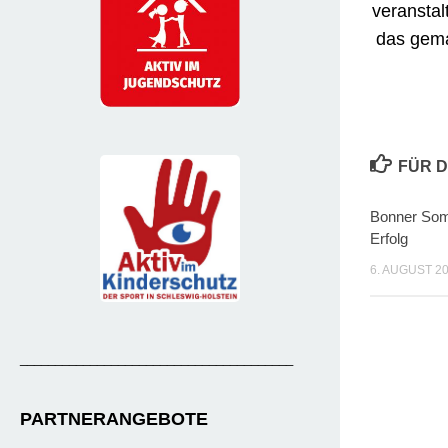
veranstal
das gema
FÜR D
Bonner Som
Erfolg
6. AUGUST 2
_______________________________________
PARTNERANGEBOTE