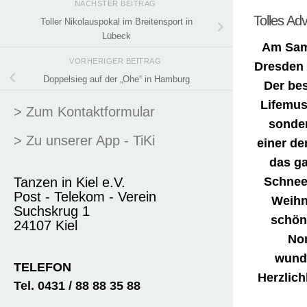
NÄCHSTER BEITRAG
Tolles Adv
Toller Nikolauspokal im Breitensport in
Lübeck
Am Sams
VORHERIGER BEITRAG
Dresden 
Doppelsieg auf der „Ohe“ in Hamburg
Der bes
Lifemusi
> Zum Kontaktformular
sonder
> Zu unserer App - TiKi
einer de
das ga
Schneek
Tanzen in Kiel e.V.
Post - Telekom - Verein
Weihn
Suchskrug 1
schöne
24107 Kiel
Nor
wund
TELEFON
Herzlich
Tel. 0431 / 88 88 35 88