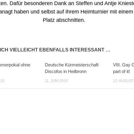
ten. Dafür besonderen Dank an Steffen und Antje Knieste
nagt haben und selbst auf ihrem Heimturnier mit einem 
Platz abschnitten.
ICH VIELLEICHT EBENFALLS INTERESSANT …
merpokal ohne
Deutsche Kürmeisterschaft
VIII. Gay 
Discofox in Heilbronn
part of it!
010
11. JUNI 2010
12. AUGUST