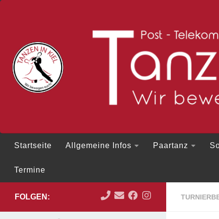
Zum Inhalt springen
Startseite
Allgemeine Infos
Paartanz
So
Termine
FOLGEN:
TURNIERBE