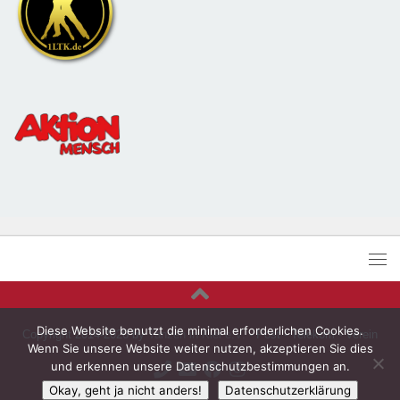
Diese Website benutzt die minimal erforderlichen Cookies.
Copyright 2014-2026 by
Tanzen in Kiel e.V.
- Post - Telekom - Verein
Wenn Sie unsere Website weiter nutzen, akzeptieren Sie dies
und erkennen unsere Datenschutzbestimmungen an.
Okay, geht ja nicht anders!
Datenschutzerklärung