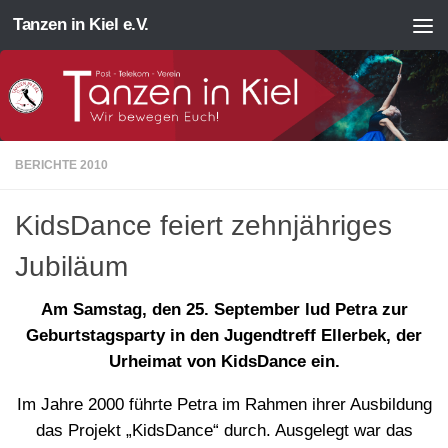
Tanzen in Kiel e.V.
Zum Inhalt springen
BERICHTE 2010
KidsDance feiert zehnjähriges
Jubiläum
Am Samstag, den 25. September lud Petra zur
Geburtstagsparty in den Jugendtreff Ellerbek, der
Urheimat von
K
i
d
s
D
a
n
c
e
ein.
Im Jahre 2000 führte Petra im Rahmen ihrer Ausbildung
das Projekt „KidsDance“ durch. Ausgelegt war das