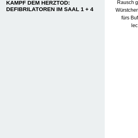
KAMPF DEM HERZTOD:
Rausch g
DEFIBRILATOREN IM SAAL 1 + 4
Würstchen
fürs Bu
le