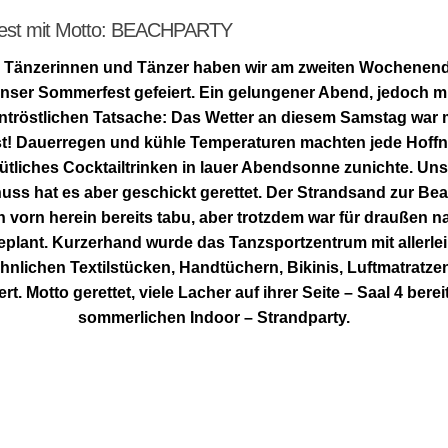
st mit Motto: BEACHPARTY
0 Tänzerinnen und Tänzer haben wir am zweiten Wochenen
nser Sommerfest gefeiert. Ein gelungener Abend, jedoch mi
ntröstlichen Tatsache: Das Wetter an diesem Samstag war
t! Dauerregen und kühle Temperaturen machten jede Hoff
tliches Cocktailtrinken in lauer Abendsonne zunichte. Uns
uss hat es aber geschickt gerettet. Der Strandsand zur Be
n vorn herein bereits tabu, aber trotzdem war für draußen na
plant. Kurzerhand wurde das Tanzsportzentrum mit allerlei
nlichen Textilstücken, Handtüchern, Bikinis, Luftmatratze
rt. Motto gerettet, viele Lacher auf ihrer Seite – Saal 4 berei
sommerlichen Indoor – Strandparty.