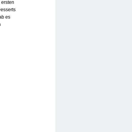
 ersten
Desserts
ab es
m