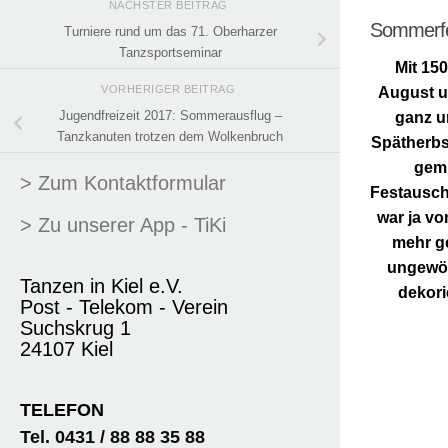
NÄCHSTER BEITRAG
Sommerfe
Turniere rund um das 71. Oberharzer
Tanzsportseminar
Mit 15
VORHERIGER BEITRAG
August u
Jugendfreizeit 2017: Sommerausflug –
ganz u
Tanzkanuten trotzen dem Wolkenbruch
Spätherbs
gemü
> Zum Kontaktformular
Festausch
war ja vo
> Zu unserer App - TiKi
mehr ge
ungewöh
Tanzen in Kiel e.V.
dekorie
Post - Telekom - Verein
Suchskrug 1
24107 Kiel
TELEFON
Tel. 0431 / 88 88 35 88