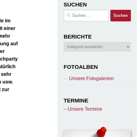
SUCHEN
Suchen
nach:
de im
t einer
 mehr
BERICHTE
nung auf
Berichte
er
achparty
türlich
FOTOALBEN
 sehr
Unsere Fotogalerien
n usw.
t zur
TERMINE
– Unsere Termine