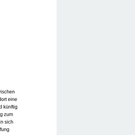
wischen
ort eine
d künftig
ng zum
in sich
üfung