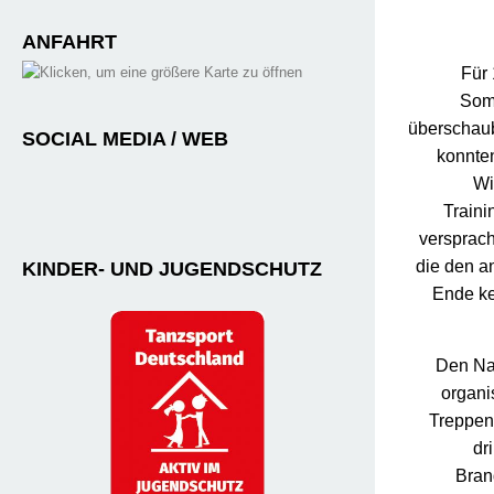
ANFAHRT
Für 
Somm
überschaub
SOCIAL MEDIA / WEB
konnten
Wi
Train
versprach
die den a
KINDER- UND JUGENDSCHUTZ
Ende ke
Den Na
organi
Treppenh
dr
Bran