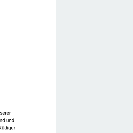
nserer
end und
Rüdiger