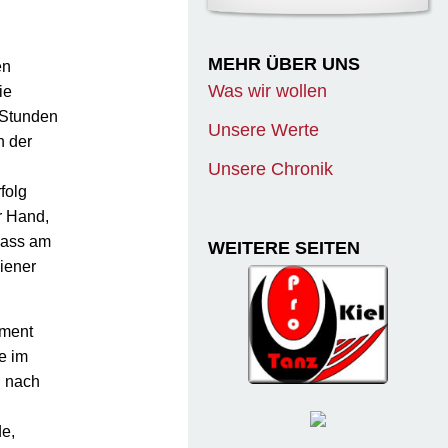
MEHR ÜBER UNS
en
Was wir wollen
ie
r Stunden
Unsere Werte
h der
Unsere Chronik
folg
r Hand,
dass am
WEITERE SEITEN
iener
ement
e im
n nach
de,