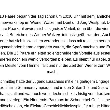
13 Paare begann der Tag schon um 10:30 Uhr mit dem jährlich
erworkshop im Wiener Walzer mit Dorit und Jörg Westphal. D
are Paarzahl erwies sich als großer Vorteil, denn über die vie
 alle Bereiche des Wiener Walzers intensiv geübt werden. Auc
ener hat sich inzwischen verändert, so dass mit reichlich neuen
ingsmethoden heran gegangen wurde, die Spaß machten und Er
en. Die 13 Paare erhielten so entscheidende Vorteile aus erste
nderen noch ein wenig verborgen bleiben. Es bleibt nur dabei, 
in Meister vom Himmel fällt und nur die Zeit den Wiener zum W
macht.
chmittag hatte der Jugendausschuss mit einzigartigem Engag
siert. Eine Sommerolympiade fand in den Sälen 1, 2 und 3 sowi
aus statt und war auch wettertechnisch kurzfristig von drauße
innen verlegt. Ein Hindernis-Parkours im Schnorchel-Outfit, eine
dlöschaktion, ein Elektro-Geschicklichkeitsspiel für ruhige Hän