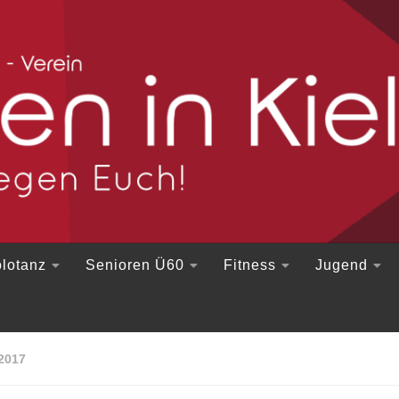
lotanz
Senioren Ü60
Fitness
Jugend
2017