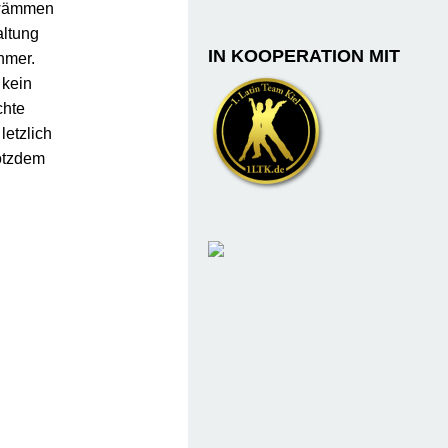
hwämmen
altung
IN KOOPERATION MIT
hmer.
 kein
chte
letzlich
otzdem