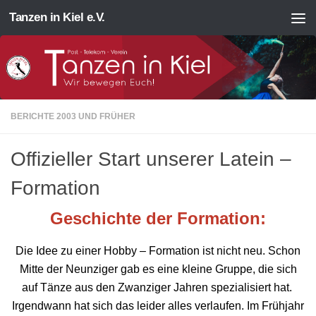
Tanzen in Kiel e.V.
Zum Inhalt springen
BERICHTE 2003 UND FRÜHER
Offizieller Start unserer Latein –
Formation
Geschichte der Formation:
Die Idee zu einer Hobby – Formation ist nicht neu. Schon
Mitte der Neunziger gab es eine kleine Gruppe, die sich
auf Tänze aus den Zwanziger Jahren spezialisiert hat.
Irgendwann hat sich das leider alles verlaufen. Im Frühjahr